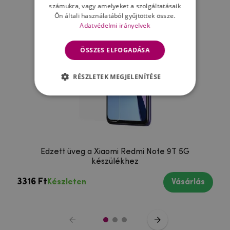
számukra, vagy amelyeket a szolgáltatásaik
Ön általi használatából gyűjtöttek össze.
Adatvédelmi irányelvek
ÖSSZES ELFOGADÁSA
RÉSZLETEK MEGJELENÍTÉSE
Edzett üveg a Xiaomi Redmi Note 9T 5G
készülékhez
3316 Ft
Készleten
Vásárlás