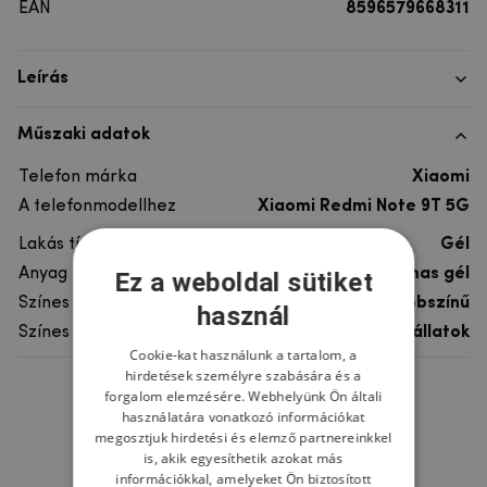
EAN
8596579668311
Leírás
Műszaki adatok
Telefon márka
Xiaomi
A telefonmodellhez
Xiaomi Redmi Note 9T 5G
Lakás típusa
Gél
Anyag
rugalmas gél
Ez a weboldal sütiket
Színes
többszínű
használ
Színes motívum
Egyéb állatok
Cookie-kat használunk a tartalom, a
hirdetések személyre szabására és a
forgalom elemzésére. Webhelyünk Ön általi
Ne felejtsd el
használatára vonatkozó információkat
megosztjuk hirdetési és elemző partnereinkkel
is, akik egyesíthetik azokat más
információkkal, amelyeket Ön biztosított