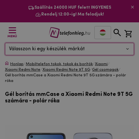
Szállítás 24000 HUF felett INGYENES
Rendelj 12:00-ig! Ma feladjuk!
MENÜ
Válasszon ki egy készülék márkát
Honlap
/
Mobiltelefon tokok, tokok és borítók
/
Xiaomi
/
Xiaomi Redmi Note
/
Xiaomi Redmi Note 9T 5G
/
Gél csomagok
/
Gél borítás mmCase a Xiaomi Redmi Note 9T 5G számára - polár
róka
Gél borítás mmCase a Xiaomi Redmi Note 9T 5G
számára - polár róka