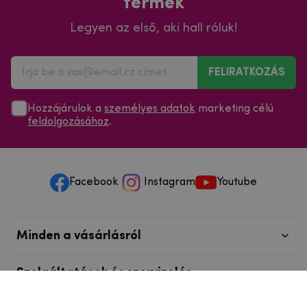
termék
Legyen az első, aki hall róluk!
FELIRATKOZÁS
Hozzájárulok a
személyes adatok
marketing célú
feldolgozásához
.
Facebook
Instagram
Youtube
Minden a vásárlásról
Szolgáltatások és szervizelés
Szerzői jog © 2025
mpouzdra.hu