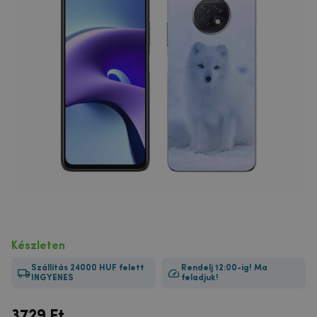
Készleten
Szállítás 24000 HUF felett
Rendelj 12:00-ig! Ma
INGYENES
feladjuk!
3729
Ft