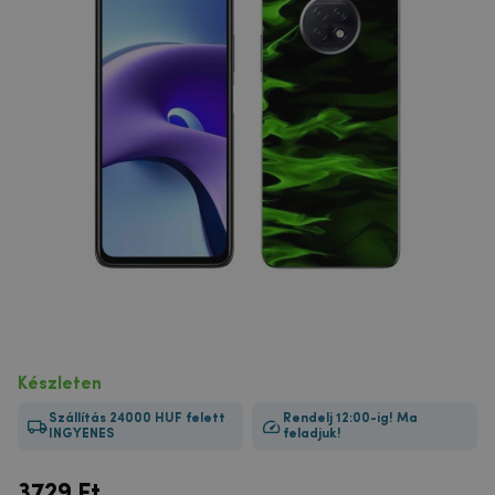
Készleten
Szállítás 24000 HUF felett
Rendelj 12:00-ig! Ma
INGYENES
feladjuk!
3729
Ft