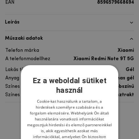
EAN
8596579668694
Leírás
Műszaki adatok
Telefon márka
Xiaomi
A telefonmodellhez
Xiaomi Redmi Note 9T 5G
Lakás típusa
Gél
Anyag
rugalmas gél
Ez a weboldal sütiket
Színes
többszínű
használ
Színes motívum
Absztrakt
Cookie-kat használunk a tartalom, a
hirdetések személyre szabására és a
forgalom elemzésére. Webhelyünk Ön általi
Ne felejtsd el
használatára vonatkozó információkat
megosztjuk hirdetési és elemző partnereinkkel
is, akik egyesíthetik azokat más
információkkal, amelyeket Ön biztosított