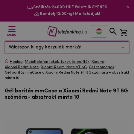
Szállítás 24000 HUF felett INGYENES
Rendelj 12:00-ig! Ma feladjuk!
MENÜ
Válasszon ki egy készülék márkát
Honlap
/
Mobiltelefon tokok, tokok és borítók
/
Xiaomi
/
Xiaomi Redmi Note
/
Xiaomi Redmi Note 9T 5G
/
Gél csomagok
/
Gél borítás mmCase a Xiaomi Redmi Note 9T 5G számára - absztrakt
minta 10
Gél borítás mmCase a Xiaomi Redmi Note 9T 5G
számára - absztrakt minta 10