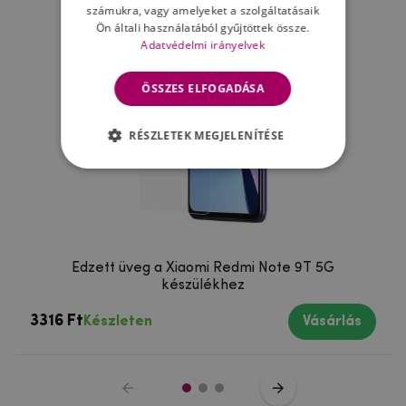
számukra, vagy amelyeket a szolgáltatásaik
Ön általi használatából gyűjtöttek össze.
Adatvédelmi irányelvek
ÖSSZES ELFOGADÁSA
RÉSZLETEK MEGJELENÍTÉSE
Edzett üveg a Xiaomi Redmi Note 9T 5G
készülékhez
3316 Ft
Készleten
Vásárlás