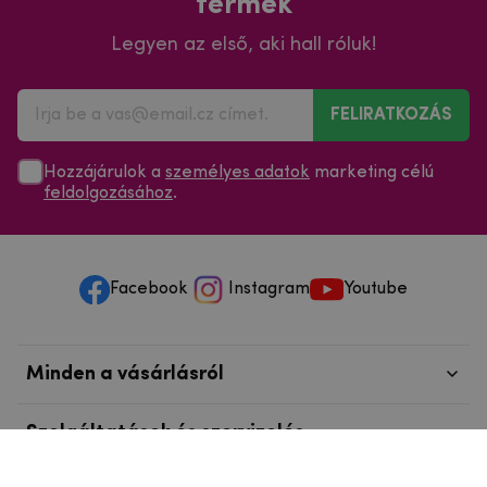
termék
Legyen az első, aki hall róluk!
FELIRATKOZÁS
Hozzájárulok a
személyes adatok
marketing célú
feldolgozásához
.
Facebook
Instagram
Youtube
Minden a vásárlásról
Szolgáltatások és szervizelés
Szerzői jog © 2025
mpouzdra.hu