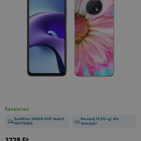
Készleten
Szállítás 24000 HUF felett
Rendelj 12:00-ig! Ma
INGYENES
feladjuk!
3729
Ft