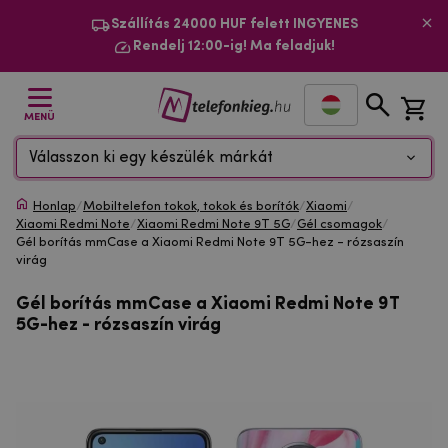
Szállítás 24000 HUF felett INGYENES
Rendelj 12:00-ig! Ma feladjuk!
MENÜ
Válasszon ki egy készülék márkát
Honlap
/
Mobiltelefon tokok, tokok és borítók
/
Xiaomi
/
Xiaomi Redmi Note
/
Xiaomi Redmi Note 9T 5G
/
Gél csomagok
/
Gél borítás mmCase a Xiaomi Redmi Note 9T 5G-hez - rózsaszín
virág
Gél borítás mmCase a Xiaomi Redmi Note 9T
5G-hez - rózsaszín virág