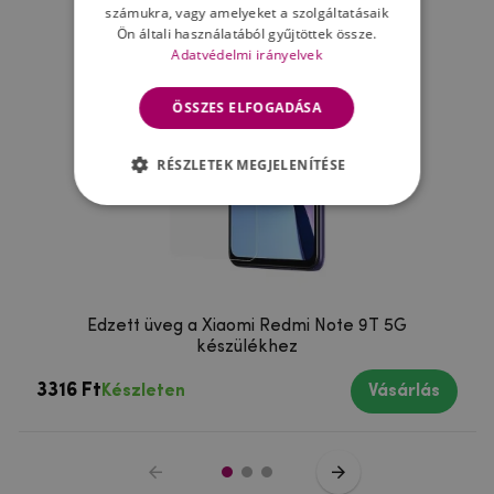
számukra, vagy amelyeket a szolgáltatásaik
Ön általi használatából gyűjtöttek össze.
Adatvédelmi irányelvek
ÖSSZES ELFOGADÁSA
RÉSZLETEK MEGJELENÍTÉSE
Edzett üveg a Xiaomi Redmi Note 9T 5G
készülékhez
3316 Ft
Készleten
Vásárlás