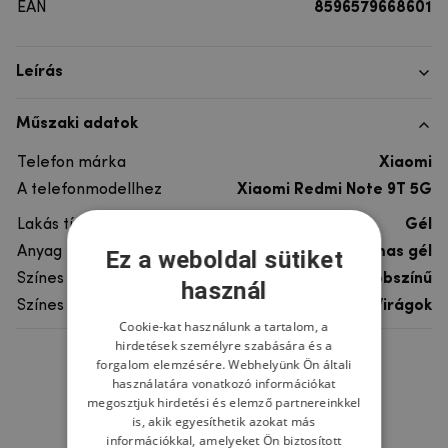
EAN
8596579668601
Leírás
Műszaki adatok
Telefon márka
Xiaomi
A telefonmodellhez
Xiaomi Redmi Note 9T 5G
Lakás típusa
Gél
Anyag
rugalmas gél
Ez a weboldal sütiket
Színes
többszínű
használ
Színes motívum
Virágok
Cookie-kat használunk a tartalom, a
hirdetések személyre szabására és a
forgalom elemzésére. Webhelyünk Ön általi
Ne felejtsd el
használatára vonatkozó információkat
megosztjuk hirdetési és elemző partnereinkkel
is, akik egyesíthetik azokat más
információkkal, amelyeket Ön biztosított