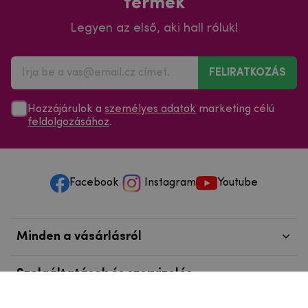
termék
Legyen az első, aki hall róluk!
FELIRATKOZÁS
Hozzájárulok a
személyes adatok
marketing célú
feldolgozásához
.
Facebook
Instagram
Youtube
Minden a vásárlásról
Szolgáltatások és szervizelés
Szerzői jog © 2025
mpouzdra.hu