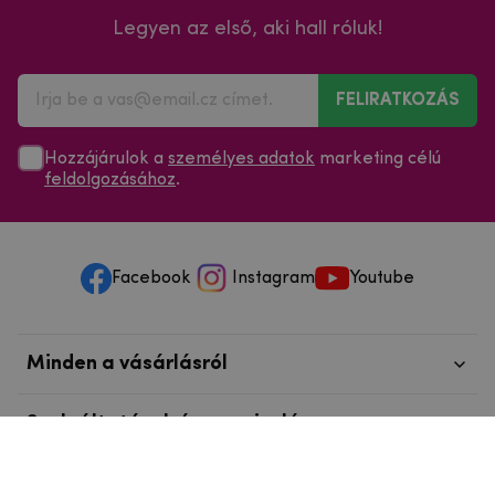
Legyen az első, aki hall róluk!
FELIRATKOZÁS
Hozzájárulok a
személyes adatok
marketing célú
feldolgozásához
.
Facebook
Instagram
Youtube
Minden a vásárlásról
Szolgáltatások és szervizelés
Szerzői jog © 2025
mpouzdra.hu