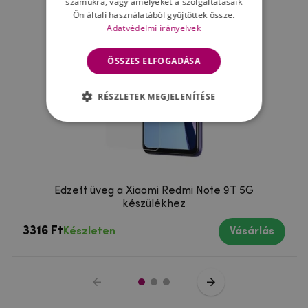
számukra, vagy amelyeket a szolgáltatásaik
Ön általi használatából gyűjtöttek össze.
Adatvédelmi irányelvek
ÖSSZES ELFOGADÁSA
RÉSZLETEK MEGJELENÍTÉSE
Edzett üveg a Xiaomi Redmi Note 9T 5G
készülékhez
3316 Ft
Készleten
Vásárlás