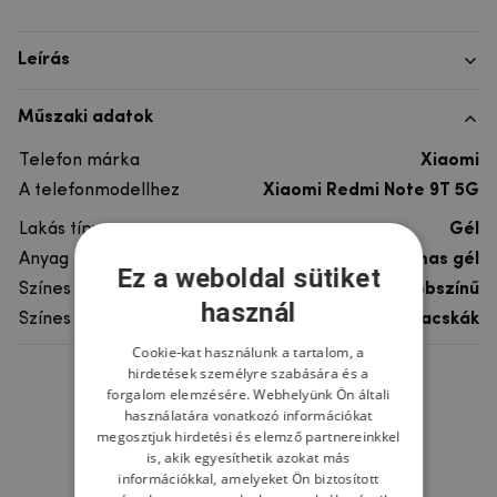
Leírás
Műszaki adatok
Telefon márka
Xiaomi
A telefonmodellhez
Xiaomi Redmi Note 9T 5G
Lakás típusa
Gél
Anyag
rugalmas gél
Ez a weboldal sütiket
Színes
többszínű
használ
Színes motívum
Macskák
Cookie-kat használunk a tartalom, a
hirdetések személyre szabására és a
Ne felejtsd el
forgalom elemzésére. Webhelyünk Ön általi
használatára vonatkozó információkat
megosztjuk hirdetési és elemző partnereinkkel
is, akik egyesíthetik azokat más
információkkal, amelyeket Ön biztosított