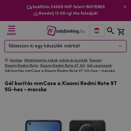
Szállítás 24000 HUF felett INGYENES
Rendelj 12:00-ig! Ma feladjuk!
MENÜ
Válasszon ki egy készülék márkát
Honlap
/
Mobiltelefon tokok, tokok és borítók
/
Xiaomi
/
Xiaomi Redmi Note
/
Xiaomi Redmi Note 9T 5G
/
Gél csomagok
/
Gél borítás mmCase a Xiaomi Redmi Note 9T 5G-hez - macska
Gél borítás mmCase a Xiaomi Redmi Note 9T
5G-hez - macska