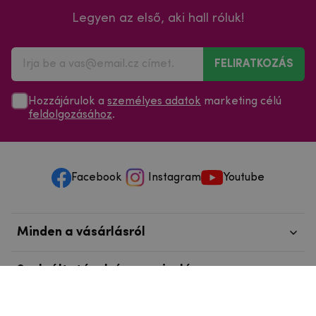
Legyen az első, aki hall róluk!
FELIRATKOZÁS
Hozzájárulok a
személyes adatok
marketing célú
feldolgozásához
.
Facebook
Instagram
Youtube
Minden a vásárlásról
Szolgáltatások és szervizelés
Szerzői jog © 2025
mpouzdra.hu