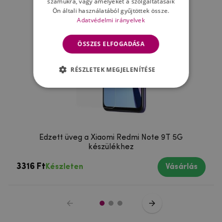
számukra, vagy amelyeket a szolgáltatásaik
Ön általi használatából gyűjtöttek össze.
Adatvédelmi irányelvek
ÖSSZES ELFOGADÁSA
RÉSZLETEK MEGJELENÍTÉSE
Edzett üveg a Xiaomi Redmi Note 9T 5G
készülékhez
3316 Ft
Készleten
Vásárlás