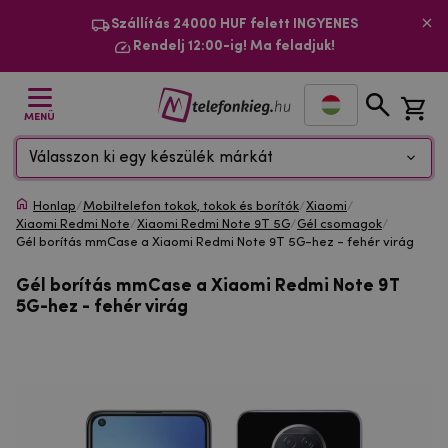
Szállítás 24000 HUF felett INGYENES
Rendelj 12:00-ig! Ma feladjuk!
MENÜ
Válasszon ki egy készülék márkát
Honlap
/
Mobiltelefon tokok, tokok és borítók
/
Xiaomi
/
Xiaomi Redmi Note
/
Xiaomi Redmi Note 9T 5G
/
Gél csomagok
/
Gél borítás mmCase a Xiaomi Redmi Note 9T 5G-hez - fehér virág
Gél borítás mmCase a Xiaomi Redmi Note 9T
5G-hez - fehér virág