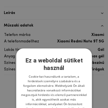
Leírás
Műszaki adatok
Telefon márka
Xiaomi
A telefonmodellhez
Xiaomi Redmi Note 9T 5G
Lakás típusa
Gél
Anyag
rugalmas gél
Ez a weboldal sütiket
Színes
többszínű
használ
Színes motívum
Virágok
Cookie-kat használunk a tartalom, a
hirdetések személyre szabására és a
Ne felejtsd el
forgalom elemzésére. Webhelyünk Ön általi
használatára vonatkozó információkat
megosztjuk hirdetési és elemző partnereinkkel
is, akik egyesíthetik azokat más
információkkal, amelyeket Ön biztosított