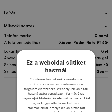
Leírás
Műszaki adatok
Telefon márka
Xiaomi
A telefonmodellhez
Xiaomi Redmi Note 9T 5G
Lakás típusa
Gél
Anyag
rugalmas gél
Ez a weboldal sütiket
Színes
többszínű
használ
Színes motívum
Sport
Cookie-kat használunk a tartalom, a
hirdetések személyre szabására és a
Ne felejtsd el
forgalom elemzésére. Webhelyünk Ön általi
használatára vonatkozó információkat
megosztjuk hirdetési és elemző partnereinkkel
is, akik egyesíthetik azokat más
információkkal, amelyeket Ön biztosított