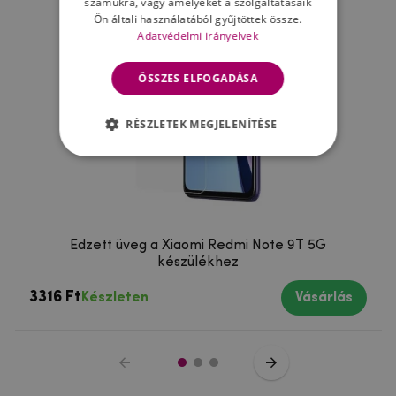
számukra, vagy amelyeket a szolgáltatásaik
Ön általi használatából gyűjtöttek össze.
Adatvédelmi irányelvek
ÖSSZES ELFOGADÁSA
RÉSZLETEK MEGJELENÍTÉSE
Edzett üveg a Xiaomi Redmi Note 9T 5G
készülékhez
3316 Ft
Készleten
Vásárlás