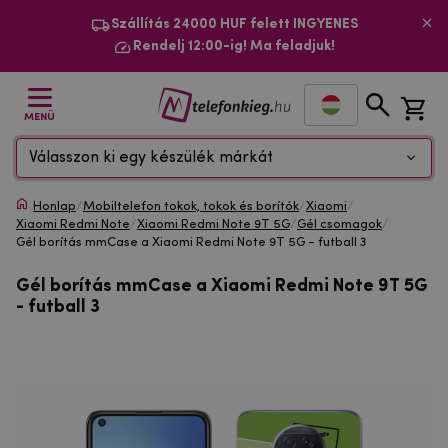
Szállítás 24000 HUF felett INGYENES
Rendelj 12:00-ig! Ma feladjuk!
MENÜ
Válasszon ki egy készülék márkát
Honlap
/
Mobiltelefon tokok, tokok és borítók
/
Xiaomi
/
Xiaomi Redmi Note
/
Xiaomi Redmi Note 9T 5G
/
Gél csomagok
/
Gél borítás mmCase a Xiaomi Redmi Note 9T 5G - futball 3
Gél borítás mmCase a Xiaomi Redmi Note 9T 5G
- futball 3