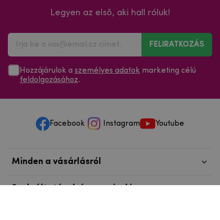
Legyen az első, aki hall róluk!
FELIRATKOZÁS
Hozzájárulok a
személyes adatok
marketing célú
feldolgozásához
.
Facebook
Instagram
Youtube
Minden a vásárlásról
Szolgáltatások és szervizelés
Szerzői jog © 2025
mpouzdra.hu