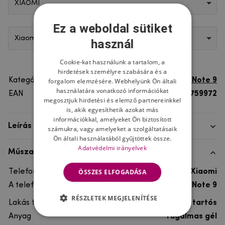
XIAOMI
Ez a weboldal sütiket
Xiaomi Redmi Note 9
használ
Cookie-kat használunk a tartalom, a
hirdetések személyre szabására és a
Kategória
Xiaomi Redmi Note 9
forgalom elemzésére. Webhelyünk Ön általi
használatára vonatkozó információkat
EAN
8596579759972
megosztjuk hirdetési és elemző partnereinkkel
is, akik egyesíthetik azokat más
információkkal, amelyeket Ön biztosított
Leírás
számukra, vagy amelyeket a szolgáltatásaik
Ön általi használatából gyűjtöttek össze.
Adatvédelmi irányelvek
Műszaki adatok
ÖSSZES ELFOGADÁSA
Telefon márka
Xiaomi
A telefonmodellhez
Xiaomi Redmi Note 9
RÉSZLETEK MEGJELENÍTÉSE
Lakás típusa
Gél, Ultra tartós
Anyag
rugalmas gél