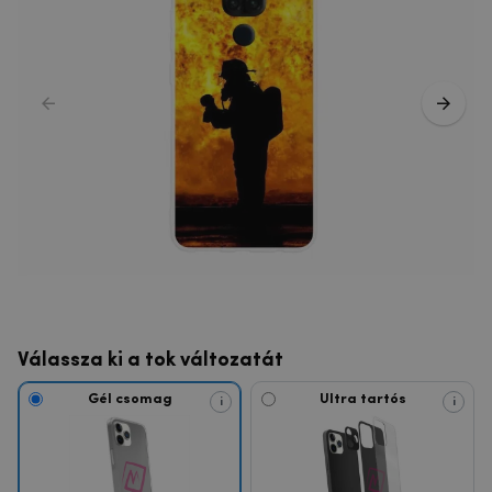
Válassza ki a tok változatát
Gél csomag
Ultra tartós
i
i