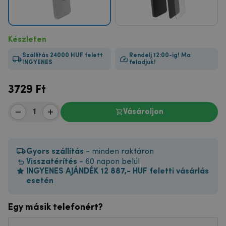
Készleten
Szállítás 24000 HUF felett
Rendelj 12:00-ig! Ma
INGYENES
feladjuk!
3729
Ft
Vásároljon
Gyors szállítás
- minden raktáron
Visszatérítés
- 60 napon belül
INGYENES AJÁNDÉK 12 887,- HUF feletti vásárlás
esetén
Egy másik telefonért?