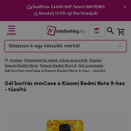
Szállítás 24000 HUF felett INGYENES
Rendelj 12:00-ig! Ma feladjuk!
MENÜ
Válasszon ki egy készülék márkát
Honlap
/
Mobiltelefon tokok, tokok és borítók
/
Xiaomi
/
Xiaomi Redmi Note
/
Xiaomi Redmi Note 9
/
Gél csomagok
/
Gél borítás mmCase a Xiaomi Redmi Note 9-hez - tűzoltó
Gél borítás mmCase a Xiaomi Redmi Note 9-hez
- tűzoltó