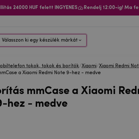
llítás 24000 HUF felett INGYENES
Rendelj 12:00-ig! Ma fe
Válasszon ki egy készülék márkát
biltelefon tokok, tokok és borítók
/
Xiaomi
/
Xiaomi Redmi No
 mmCase a Xiaomi Redmi Note 9-hez - medve
orítás mmCase a Xiaomi Red
9-hez - medve