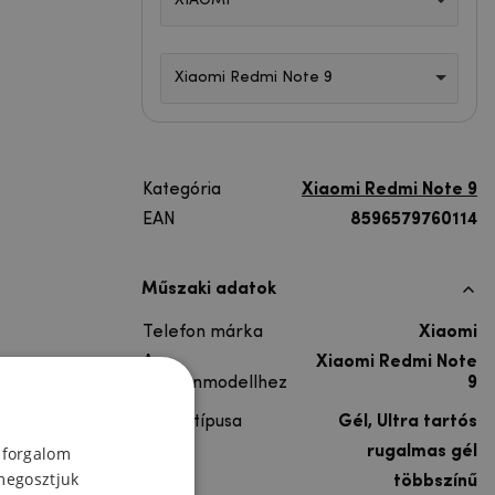
XIAOMI
Xiaomi Redmi Note 9
Kategória
Xiaomi Redmi Note 9
EAN
8596579760114
Műszaki adatok
Telefon márka
Xiaomi
A
Xiaomi Redmi Note
telefonmodellhez
9
Lakás típusa
Gél, Ultra tartós
Anyag
rugalmas gél
 forgalom
megosztjuk
Színes
többszínű