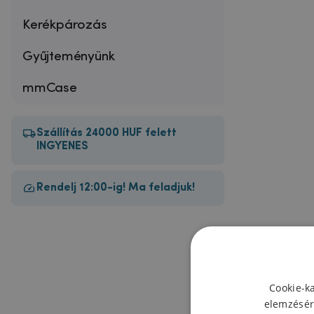
Kerékpározás
Gyűjteményünk
mmCase
Szállítás 24000 HUF felett
INGYENES
Rendelj 12:00-ig! Ma feladjuk!
Cookie-k
elemzésér