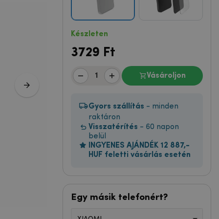
Készleten
3729
Ft
Vásároljon
Gyors szállítás
- minden
raktáron
Visszatérítés
- 60 napon
belül
INGYENES AJÁNDÉK 12 887,-
HUF feletti vásárlás esetén
Egy másik telefonért?