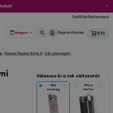
ladjuk!
Szállítás
Reklamáció
Bejelentkezés
Magyar
0 Ft
te
/
Xiaomi Redmi Note 9
/
Gél csomagok
/
mi
Válassza ki a tok változatát
Gél
Ultra
i
i
csomag
tartós