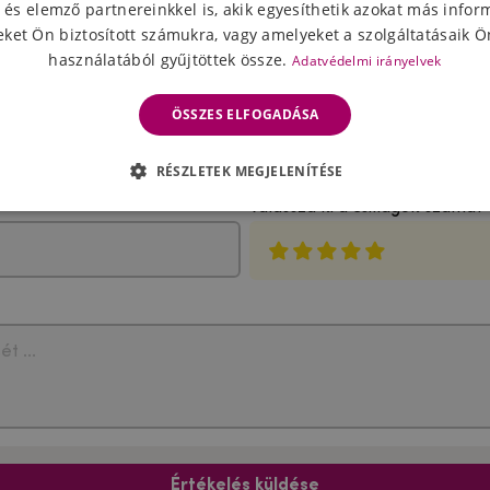
 és elemző partnereinkkel is, akik egyesíthetik azokat más infor
ket Ön biztosított számukra, vagy amelyeket a szolgáltatásaik Ön
használatából gyűjtöttek össze.
Adatvédelmi irányelvek
ÖSSZES ELFOGADÁSA
A termék értékelése
RÉSZLETEK MEGJELENÍTÉSE
Válassza ki a csillagok számát
Értékelés küldése