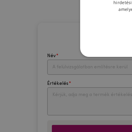
hirdetési
amelye
Név
Értékelés