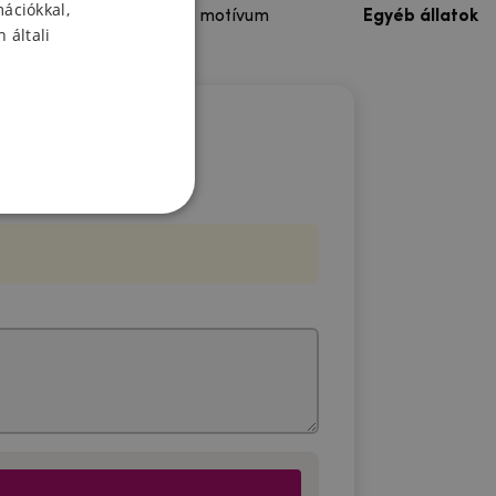
mációkkal,
Színes motívum
Egyéb állatok
 általi