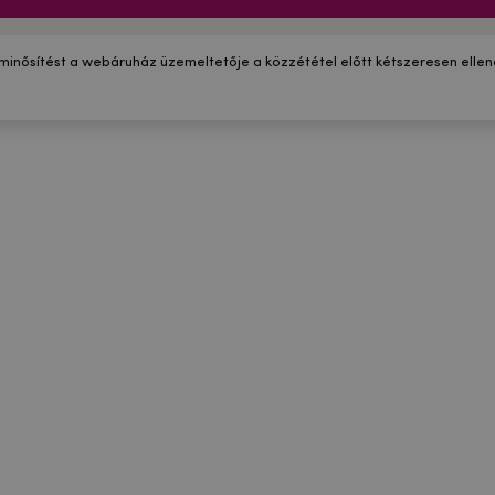
 minősítést a webáruház üzemeltetője a közzététel előtt kétszeresen ellenő