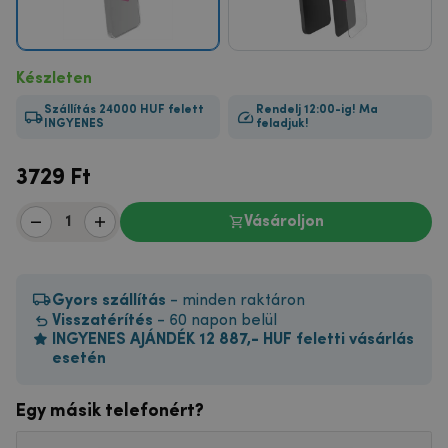
Készleten
Szállítás 24000 HUF felett
Rendelj 12:00-ig! Ma
INGYENES
feladjuk!
3729
Ft
Vásároljon
Gyors szállítás
- minden raktáron
Visszatérítés
- 60 napon belül
INGYENES AJÁNDÉK 12 887,- HUF feletti vásárlás
esetén
Egy másik telefonért?