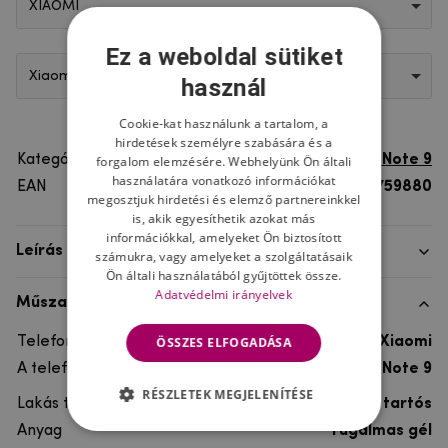
XIAOMI
Ez a weboldal sütiket
Xiaomi Redmi Note 9
használ
Cookie-kat használunk a tartalom, a
hirdetések személyre szabására és a
Kategória
Xiaomi Redmi Note 9
forgalom elemzésére. Webhelyünk Ön általi
használatára vonatkozó információkat
EAN
8596579759880
megosztjuk hirdetési és elemző partnereinkkel
is, akik egyesíthetik azokat más
információkkal, amelyeket Ön biztosított
Leírás
számukra, vagy amelyeket a szolgáltatásaik
Ön általi használatából gyűjtöttek össze.
Adatvédelmi irányelvek
Műszaki adatok
ÖSSZES ELFOGADÁSA
Telefon márka
Xiaomi
A telefonmodellhez
Xiaomi Redmi Note 9
RÉSZLETEK MEGJELENÍTÉSE
Lakás típusa
Gél, Ultra tartós
Anyag
rugalmas gél