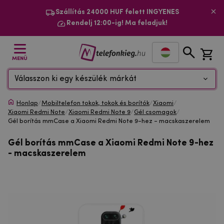
Szállítás 24000 HUF felett INGYENES
Rendelj 12:00-ig! Ma feladjuk!
MENÜ
Válasszon ki egy készülék márkát
Honlap
/
Mobiltelefon tokok, tokok és borítók
/
Xiaomi
/
Xiaomi Redmi Note
/
Xiaomi Redmi Note 9
/
Gél csomagok
/
Gél borítás mmCase a Xiaomi Redmi Note 9-hez - macskaszerelem
Gél borítás mmCase a Xiaomi Redmi Note 9-hez
- macskaszerelem