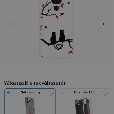
Válassza ki a tok változatát
Gél csomag
Ultra tartós
i
i