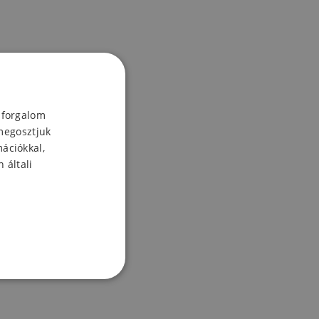
 forgalom
megosztjuk
mációkkal,
 általi