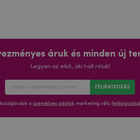
ezményes áruk és minden új t
Legyen az első, aki hall róluk!
FELIRATKOZÁS
Hozzájárulok a
személyes adatok
marketing célú
feldolgozás