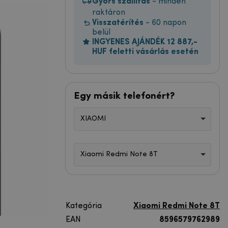
Gyors szállítás
- minden
raktáron
Visszatérítés
- 60 napon
belül
INGYENES AJÁNDÉK 12 887,-
HUF feletti vásárlás esetén
Egy másik telefonért?
XIAOMI
Xiaomi Redmi Note 8T
Kategória
Xiaomi Redmi Note 8T
EAN
8596579762989