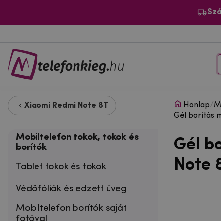
Szá
Honlap
/
Mo
Xiaomi Redmi Note 8T
Gél borítás 
Mobiltelefon tokok, tokok és
Gél b
borítók
Note 8
Tablet tokok és tokok
Védőfóliák és edzett üveg
Mobiltelefon borítók saját
fotóval