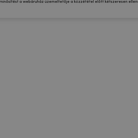
 minősítést a webáruház üzemeltetője a közzététel előtt kétszeresen ellenő