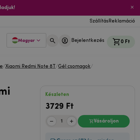
ladjuk!
Szállítás
Reklamáció
Bejelentkezés
Magyar
0 Ft
te
/
Xiaomi Redmi Note 8T
/
Gél csomagok
/
mi
Készleten
3729
Ft
Vásároljon