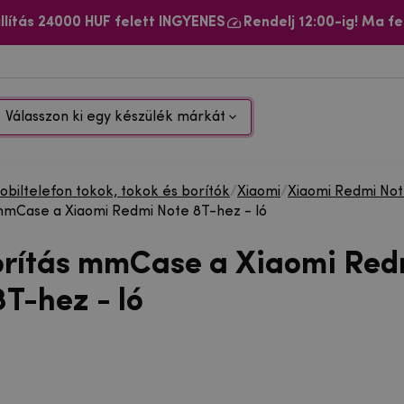
llítás 24000 HUF felett INGYENES
Rendelj 12:00-ig! Ma fe
Válasszon ki egy készülék márkát
biltelefon tokok, tokok és borítók
/
Xiaomi
/
Xiaomi Redmi No
mmCase a Xiaomi Redmi Note 8T-hez - ló
orítás mmCase a Xiaomi Red
T-hez - ló