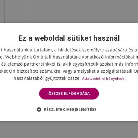
Ez a weboldal sütiket használ
at használunk a tartalom, a hirdetések személyre szabására és a
e. Webhelyünk Ön általi használatára vonatkozó információkat 
 és elemző partnereinkkel is, akik egyesíthetik azokat más infor
ket Ön biztosított számukra, vagy amelyeket a szolgáltatásaik Ön
használatából gyűjtöttek össze.
Adatvédelmi irányelvek
yő edzett
 Note 8T-
ÖSSZES ELFOGADÁSA
leten
RÉSZLETEK MEGJELENÍTÉSE