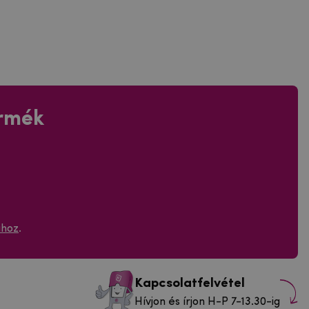
ermék
ához
.
Kapcsolatfelvétel
Hívjon és írjon H-P 7-13.30-ig