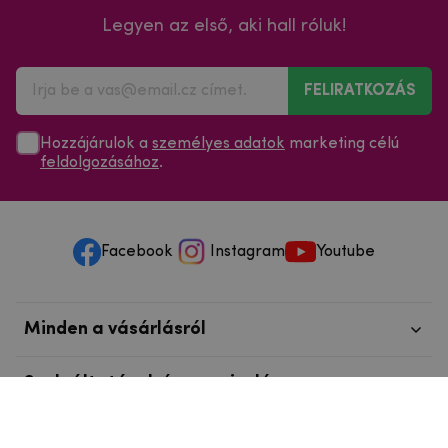
Legyen az első, aki hall róluk!
FELIRATKOZÁS
Hozzájárulok a
személyes adatok
marketing célú
feldolgozásához
.
Facebook
Instagram
Youtube
Minden a vásárlásról
Szolgáltatások és szervizelés
Szerzői jog © 2025
mpouzdra.hu