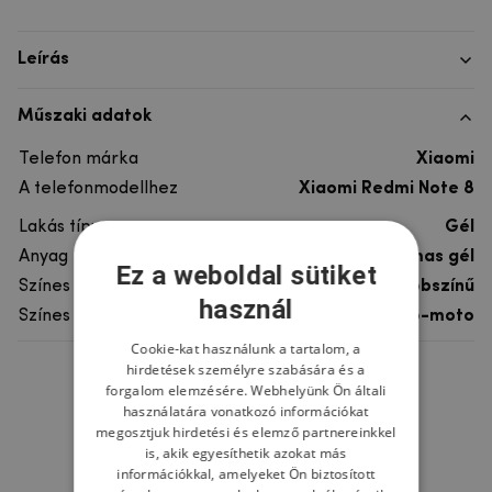
Leírás
Műszaki adatok
Telefon márka
Xiaomi
A telefonmodellhez
Xiaomi Redmi Note 8
Lakás típusa
Gél
Anyag
rugalmas gél
Ez a weboldal sütiket
Színes
többszínű
használ
Színes motívum
Auto-moto
Cookie-kat használunk a tartalom, a
hirdetések személyre szabására és a
Ne felejtsd el
forgalom elemzésére. Webhelyünk Ön általi
használatára vonatkozó információkat
megosztjuk hirdetési és elemző partnereinkkel
is, akik egyesíthetik azokat más
információkkal, amelyeket Ön biztosított