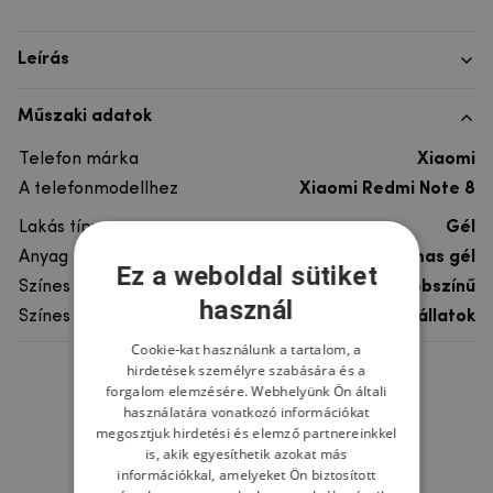
Leírás
Műszaki adatok
Telefon márka
Xiaomi
A telefonmodellhez
Xiaomi Redmi Note 8
Lakás típusa
Gél
Anyag
rugalmas gél
Ez a weboldal sütiket
Színes
többszínű
használ
Színes motívum
Egyéb állatok
Cookie-kat használunk a tartalom, a
hirdetések személyre szabására és a
Ne felejtsd el
forgalom elemzésére. Webhelyünk Ön általi
használatára vonatkozó információkat
megosztjuk hirdetési és elemző partnereinkkel
is, akik egyesíthetik azokat más
információkkal, amelyeket Ön biztosított