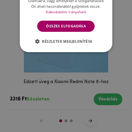
számukra, vagy amelyeket a szolgáltatásaik
Ön általi használatából gyűjtöttek össze.
Adatvédelmi irányelvek
ÖSSZES ELFOGADÁSA
RÉSZLETEK MEGJELENÍTÉSE
Edzett üveg a Xiaomi Redmi Note 8-hoz
3316 Ft
Készleten
Vásárlás