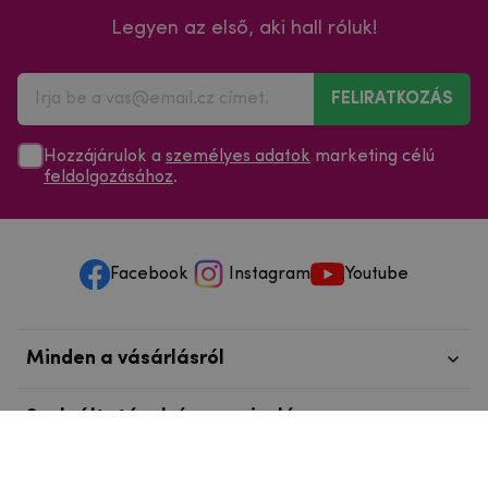
Legyen az első, aki hall róluk!
FELIRATKOZÁS
Hozzájárulok a
személyes adatok
marketing célú
feldolgozásához
.
Facebook
Instagram
Youtube
Minden a vásárlásról
Szolgáltatások és szervizelés
Szerzői jog © 2025
mpouzdra.hu