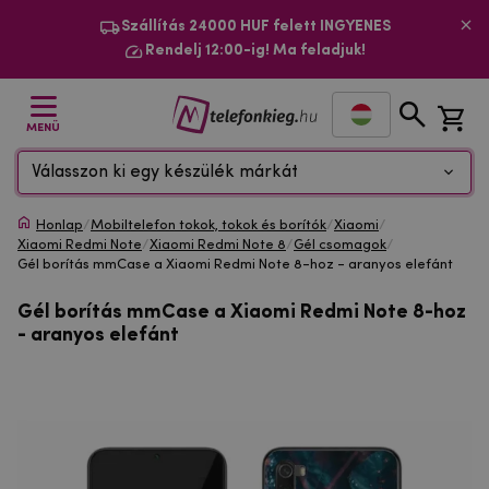
Szállítás 24000 HUF felett INGYENES
Rendelj 12:00-ig! Ma feladjuk!
MENÜ
Válasszon ki egy készülék márkát
Honlap
/
Mobiltelefon tokok, tokok és borítók
/
Xiaomi
/
Xiaomi Redmi Note
/
Xiaomi Redmi Note 8
/
Gél csomagok
/
Gél borítás mmCase a Xiaomi Redmi Note 8-hoz - aranyos elefánt
Gél borítás mmCase a Xiaomi Redmi Note 8-hoz
- aranyos elefánt