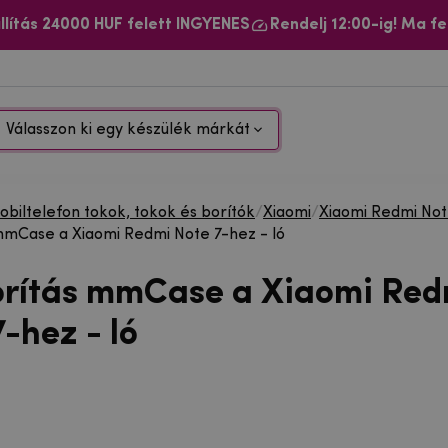
llítás 24000 HUF felett INGYENES
Rendelj 12:00-ig! Ma fe
Válasszon ki egy készülék márkát
biltelefon tokok, tokok és borítók
/
Xiaomi
/
Xiaomi Redmi No
mmCase a Xiaomi Redmi Note 7-hez - ló
orítás mmCase a Xiaomi Red
-hez - ló