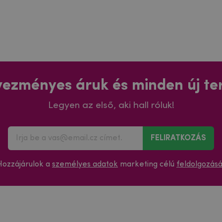
ezményes áruk és minden új t
Legyen az első, aki hall róluk!
FELIRATKOZÁS
Hozzájárulok a
személyes adatok
marketing célú
feldolgozás