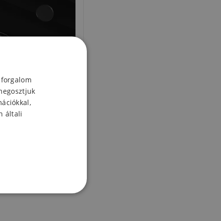
 forgalom
megosztjuk
mációkkal,
 általi
üveg a Xiaomi Redmi
mera lencséjéhez - 2
db
6 Ft
Készleten