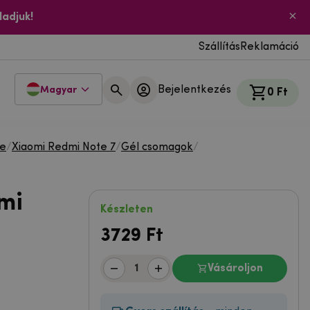
ladjuk!
Szállítás
Reklamáció
Bejelentkezés
Magyar
0 Ft
te
/
Xiaomi Redmi Note 7
/
Gél csomagok
/
mi
Készleten
3729
Ft
Vásároljon