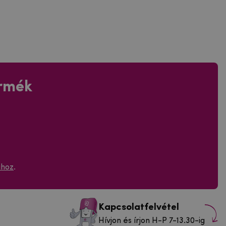
ermék
ához
.
Kapcsolatfelvétel
Hívjon és írjon H-P 7-13.30-ig