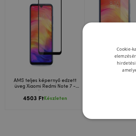
Cookie-k
elemzésér
hirdetési
amelye
AMS teljes képernyő edzett
TGS edzett üveg 
üveg Xiaomi Redmi Note 7 -
Redmi Note 7
fekete
4503 Ft
2968 Ft
Készleten
Kész