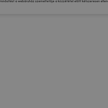
 minősítést a webáruház üzemeltetője a közzététel előtt kétszeresen ellenő