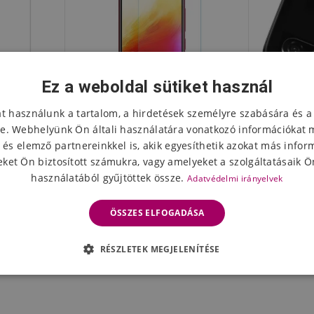
Ez a weboldal sütiket használ
at használunk a tartalom, a hirdetések személyre szabására és a
e. Webhelyünk Ön általi használatára vonatkozó információkat 
 és elemző partnereinkkel is, akik egyesíthetik azokat más infor
ket Ön biztosított számukra, vagy amelyeket a szolgáltatásaik Ön
használatából gyűjtöttek össze.
Adatvédelmi irányelvek
a Xiaomi
ENK edzett üveg a Xiaomi
IMK védő
-hez
Redmi Note 7-en
Note 7 ka
ÖSSZES ELFOGADÁSA
3316 Ft
491
leten
Készleten
RÉSZLETEK MEGJELENÍTÉSE