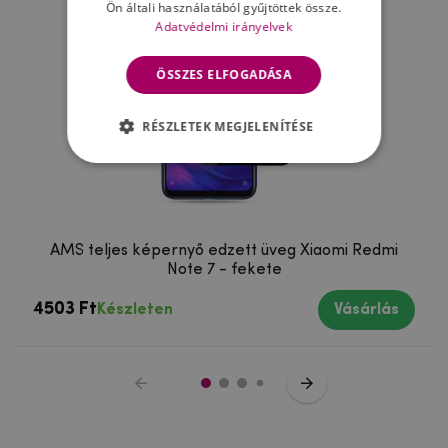
Ön általi használatából gyűjtöttek össze.
Adatvédelmi irányelvek
ÖSSZES ELFOGADÁSA
RÉSZLETEK MEGJELENÍTÉSE
AMS teljes képernyő edzett üveg Xiaomi Redmi
Note 7 - fekete
4503 Ft
Készleten
Vásárlás