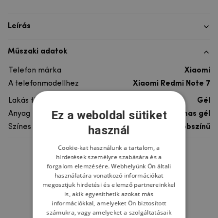
Leírás
Műszaki adatok
Telefon márka
Xiaomi
A telefonmodellhez
Xiaomi Redmi Note 7
Lakás típusa
Gél
Ez a weboldal sütiket
Anyag
rugalmas gél
Színes
többszínű
használ
Cookie-kat használunk a tartalom, a
hirdetések személyre szabására és a
Ne felejtsd el
forgalom elemzésére. Webhelyünk Ön általi
használatára vonatkozó információkat
megosztjuk hirdetési és elemző partnereinkkel
is, akik egyesíthetik azokat más
információkkal, amelyeket Ön biztosított
számukra, vagy amelyeket a szolgáltatásaik