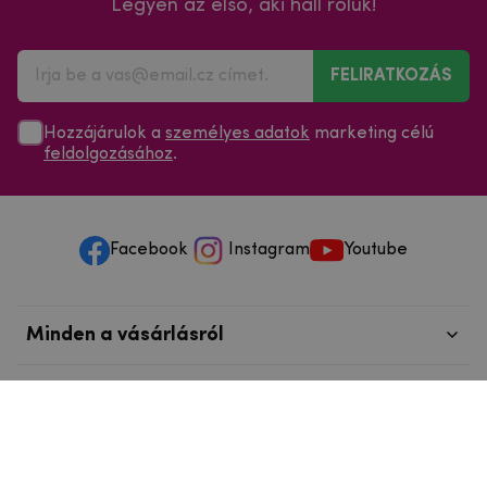
Legyen az első, aki hall róluk!
FELIRATKOZÁS
Hozzájárulok a
személyes adatok
marketing célú
feldolgozásához
.
Facebook
Instagram
Youtube
Minden a vásárlásról
Szolgáltatások és szervizelés
Szerzői jog © 2025
mpouzdra.hu