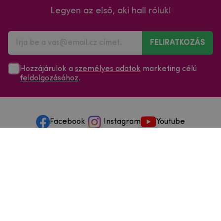
Legyen az első, aki hall róluk!
FELIRATKOZÁS
Hozzájárulok a
személyes adatok
marketing célú
feldolgozásához
.
Facebook
Instagram
Youtube
Minden a vásárlásról
Szolgáltatások és szervizelés
Szerzői jog © 2025
mpouzdra.hu