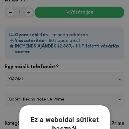
Vásároljon
Gyors szállítás
- minden raktáron
Visszatérítés
- 60 napon belül
INGYENES AJÁNDÉK 12 887,- HUF feletti vásárlás
esetén
Egy másik telefonért?
XIAOMI
Xiaomi Redmi Note 5A Prime
Ez a weboldal sütiket
Kategória
Xiaomi Redmi Note 5A Prime
használ