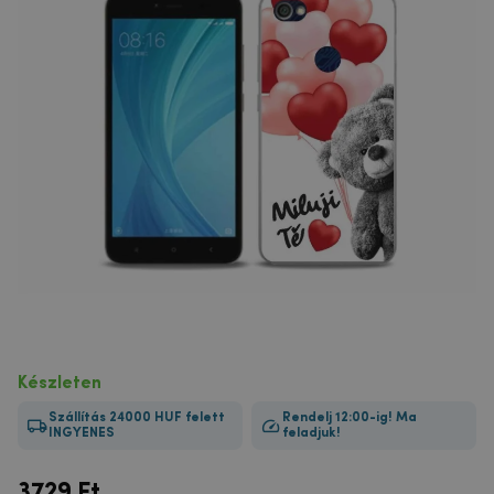
Készleten
Szállítás 24000 HUF felett
Rendelj 12:00-ig! Ma
INGYENES
feladjuk!
3729
Ft