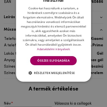
EAN
8596579760886
Cookie-kat használunk a tartalom, a
hirdetések személyre szabására és a
forgalom elemzésére. Webhelyünk Ön általi
Leírás
használatára vonatkozó információkat
megosztjuk hirdetési és elemző partnereinkkel
Műszaki adatok
is, akik egyesíthetik azokat más
információkkal, amelyeket Ön biztosított
Telefon márka
Xiaomi
számukra, vagy amelyeket a szolgáltatásaik
Ön általi használatából gyűjtöttek össze.
A telefonmodellhez
Xiaomi Redmi Note 5A Prime
Adatvédelmi irányelvek
Lakás típusa
Gél
Anyag
rugalmas gél
ÖSSZES ELFOGADÁSA
Színes
többszínű
RÉSZLETEK MEGJELENÍTÉSE
Színes motívum
Szerelem
A termék értékelése
Név
Válassza ki a csillagok