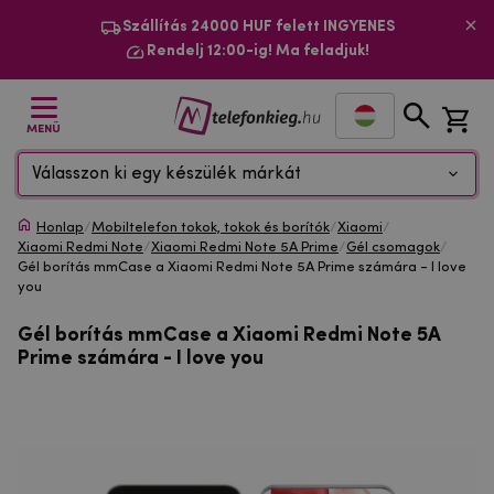
Szállítás 24000 HUF felett INGYENES
Rendelj 12:00-ig! Ma feladjuk!
MENÜ
Válasszon ki egy készülék márkát
Honlap
/
Mobiltelefon tokok, tokok és borítók
/
Xiaomi
/
Xiaomi Redmi Note
/
Xiaomi Redmi Note 5A Prime
/
Gél csomagok
/
Gél borítás mmCase a Xiaomi Redmi Note 5A Prime számára - I love
you
Gél borítás mmCase a Xiaomi Redmi Note 5A
Prime számára - I love you