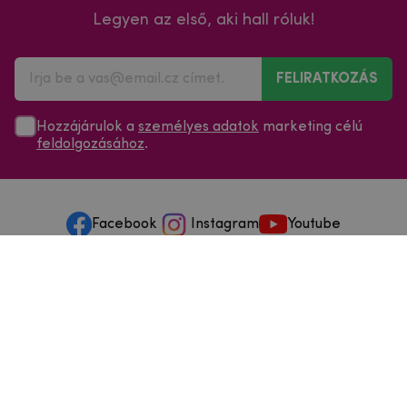
Legyen az első, aki hall róluk!
FELIRATKOZÁS
Hozzájárulok a
személyes adatok
marketing célú
feldolgozásához
.
Facebook
Instagram
Youtube
Minden a vásárlásról
Szolgáltatások és szervizelés
Szerzői jog © 2025
mpouzdra.hu