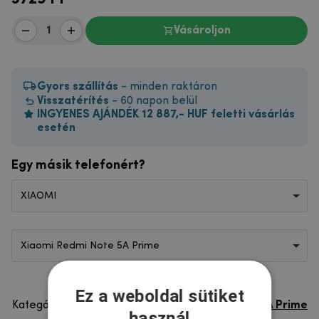
Vásároljon
Gyors szállítás
- minden raktáron
Visszatérítés
- 60 napon belül
INGYENES AJÁNDÉK 12 887,- HUF feletti vásárlás
esetén
Egy másik telefonért?
XIAOMI
Xiaomi Redmi Note 5A Prime
Ez a weboldal sütiket
Kategória
Xiaomi Redmi Note 5A Prime
használ