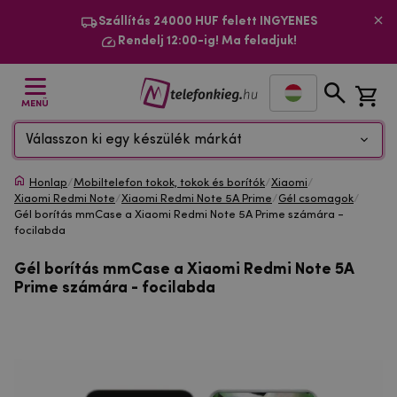
Szállítás 24000 HUF felett INGYENES
Rendelj 12:00-ig! Ma feladjuk!
MENÜ
Válasszon ki egy készülék márkát
Honlap
/
Mobiltelefon tokok, tokok és borítók
/
Xiaomi
/
Xiaomi Redmi Note
/
Xiaomi Redmi Note 5A Prime
/
Gél csomagok
/
Gél borítás mmCase a Xiaomi Redmi Note 5A Prime számára -
focilabda
Gél borítás mmCase a Xiaomi Redmi Note 5A
Prime számára - focilabda