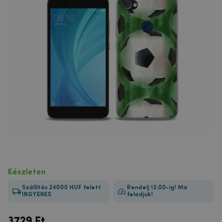
Készleten
Szállítás 24000 HUF felett
Rendelj 12:00-ig! Ma
INGYENES
feladjuk!
3729
Ft