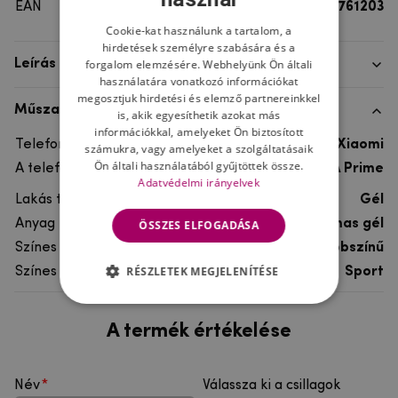
EAN
8596579761203
Cookie-kat használunk a tartalom, a
hirdetések személyre szabására és a
forgalom elemzésére. Webhelyünk Ön általi
Leírás
használatára vonatkozó információkat
megosztjuk hirdetési és elemző partnereinkkel
Műszaki adatok
is, akik egyesíthetik azokat más
információkkal, amelyeket Ön biztosított
Telefon márka
Xiaomi
számukra, vagy amelyeket a szolgáltatásaik
Ön általi használatából gyűjtöttek össze.
A telefonmodellhez
Xiaomi Redmi Note 5A Prime
Adatvédelmi irányelvek
Lakás típusa
Gél
Anyag
rugalmas gél
ÖSSZES ELFOGADÁSA
Színes
többszínű
RÉSZLETEK MEGJELENÍTÉSE
Színes motívum
Sport
A termék értékelése
Név
Válassza ki a csillagok