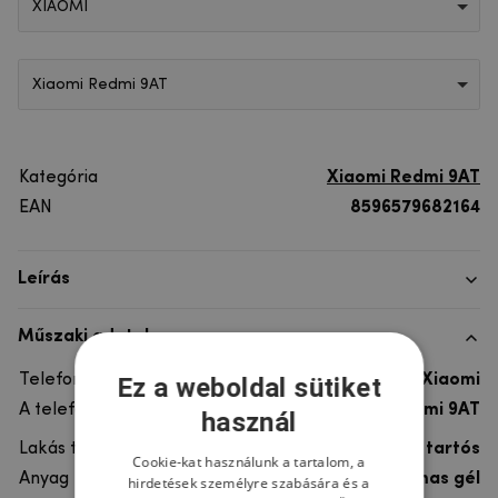
XIAOMI
Xiaomi Redmi 9AT
Kategória
Xiaomi Redmi 9AT
EAN
8596579682164
Leírás
Műszaki adatok
Telefon márka
Xiaomi
Ez a weboldal sütiket
A telefonmodellhez
Xiaomi Redmi 9AT
használ
Lakás típusa
Gél, Ultra tartós
Cookie-kat használunk a tartalom, a
Anyag
rugalmas gél
hirdetések személyre szabására és a