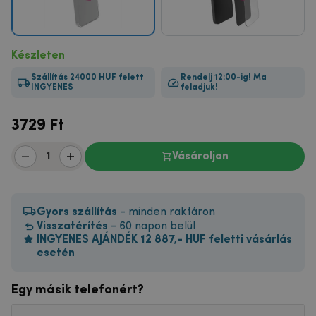
Készleten
Szállítás 24000 HUF felett
Rendelj 12:00-ig! Ma
INGYENES
feladjuk!
3729
Ft
Vásároljon
Gyors szállítás
- minden raktáron
Visszatérítés
- 60 napon belül
INGYENES AJÁNDÉK 12 887,- HUF feletti vásárlás
esetén
Egy másik telefonért?