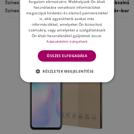
forgalom elemzésére. Webhelyünk Ön általi
Színes
többszínű
használatára vonatkozó információkat
Színes motívum
Sör-bor
megosztjuk hirdetési és elemző partnereinkkel
is, akik egyesíthetik azokat más
információkkal, amelyeket Ön biztosított
számukra, vagy amelyeket a szolgáltatásaik
Ne felejtsd el
Ön általi használatából gyűjtöttek össze.
Adatvédelmi irányelvek
ÖSSZES ELFOGADÁSA
RÉSZLETEK MEGJELENÍTÉSE