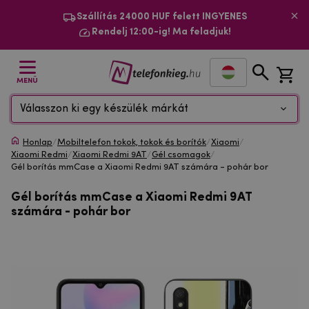
Szállítás 24000 HUF felett INGYENES
Rendelj 12:00-ig! Ma feladjuk!
MENÜ
Válasszon ki egy készülék márkát
Honlap
/
Mobiltelefon tokok, tokok és borítók
/
Xiaomi
/
Xiaomi Redmi
/
Xiaomi Redmi 9AT
/
Gél csomagok
/
Gél borítás mmCase a Xiaomi Redmi 9AT számára - pohár bor
Gél borítás mmCase a Xiaomi Redmi 9AT
számára - pohár bor