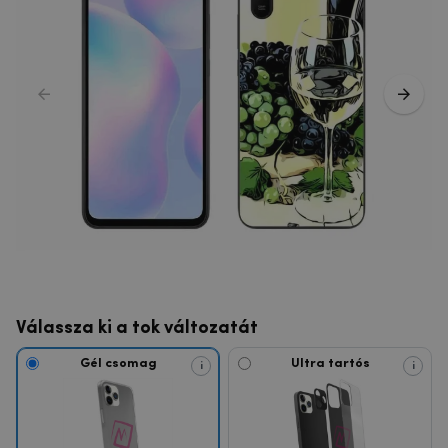
Válassza ki a tok változatát
Gél csomag
Ultra tartós
i
i