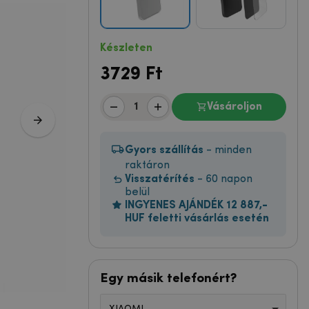
Készleten
3729
Ft
Vásároljon
Gyors szállítás
- minden
raktáron
Visszatérítés
- 60 napon
belül
INGYENES AJÁNDÉK 12 887,-
HUF feletti vásárlás esetén
Egy másik telefonért?