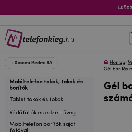
Szá
Honlap
/
Mo
Xiaomi Redmi 9A
Gél borítás
Mobiltelefon tokok, tokok és
Gél b
borítók
számá
Tablet tokok és tokok
Védőfóliák és edzett üveg
Mobiltelefon borítók saját
fotóval