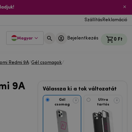
ladjuk!
Szállítás
Reklamáció
Bejelentkezés
Magyar
0 Ft
aomi Redmi 9A
/
Gél csomagok
/
mi 9A
Válassza ki a tok változatát
Gél
Ultra
i
i
csomag
tartós