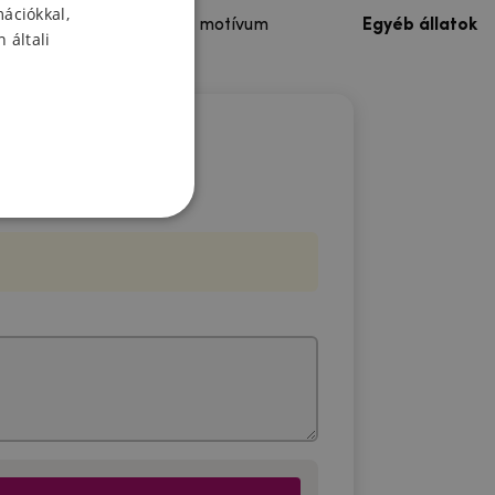
mációkkal,
Színes motívum
Egyéb állatok
 általi