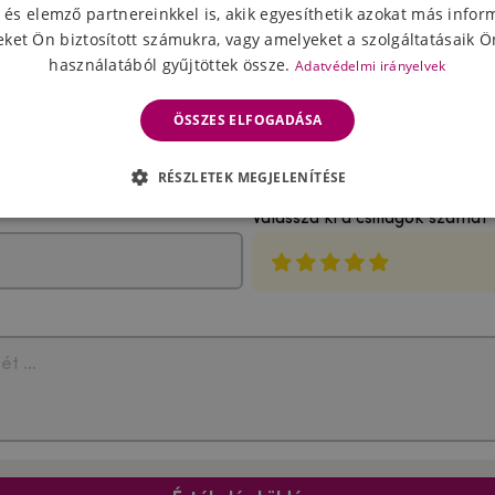
 és elemző partnereinkkel is, akik egyesíthetik azokat más infor
ket Ön biztosított számukra, vagy amelyeket a szolgáltatásaik Ön
használatából gyűjtöttek össze.
Adatvédelmi irányelvek
ÖSSZES ELFOGADÁSA
A termék értékelése
RÉSZLETEK MEGJELENÍTÉSE
Válassza ki a csillagok számát