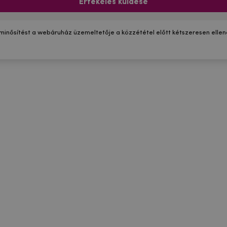
Értékelés küldése
 minősítést a webáruház üzemeltetője a közzététel előtt kétszeresen ellenő