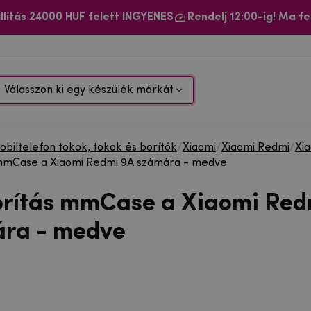
llítás 24000 HUF felett INGYENES
Rendelj 12:00-ig! Ma fe
Válasszon ki egy készülék márkát
biltelefon tokok, tokok és borítók
/
Xiaomi
/
Xiaomi Redmi
/
Xi
 mmCase a Xiaomi Redmi 9A számára - medve
orítás mmCase a Xiaomi Red
ra - medve