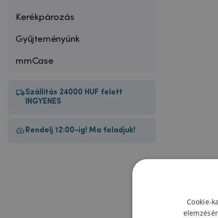
Kerékpározás
Gyűjteményünk
mmCase
Szállítás 24000 HUF felett
INGYENES
Rendelj 12:00-ig! Ma feladjuk!
Cookie-k
elemzésér