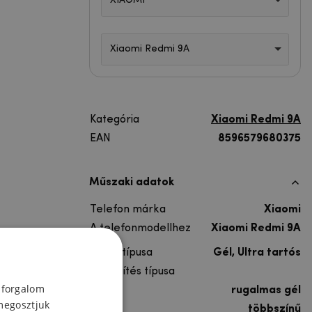
XIAOMI
Xiaomi Redmi 9A
Kategória
Xiaomi Redmi 9A
EAN
8596579680375
Műszaki adatok
Telefon márka
Xiaomi
A telefonmodellhez
Xiaomi Redmi 9A
Lakás típusa
Gél, Ultra tartós
A rögzítés típusa
 forgalom
Anyag
rugalmas gél
megosztjuk
Színes
többszínű