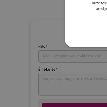
hirdetési
amelye
Név
Értékelés