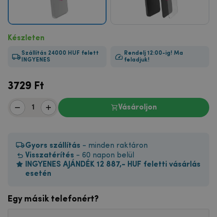
Készleten
Szállítás 24000 HUF felett
Rendelj 12:00-ig! Ma
INGYENES
feladjuk!
3729
Ft
Vásároljon
Gyors szállítás
- minden raktáron
Visszatérítés
- 60 napon belül
INGYENES AJÁNDÉK 12 887,- HUF feletti vásárlás
esetén
Egy másik telefonért?