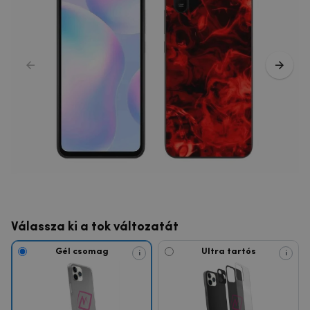
Válassza ki a tok változatát
Gél csomag
Ultra tartós
i
i