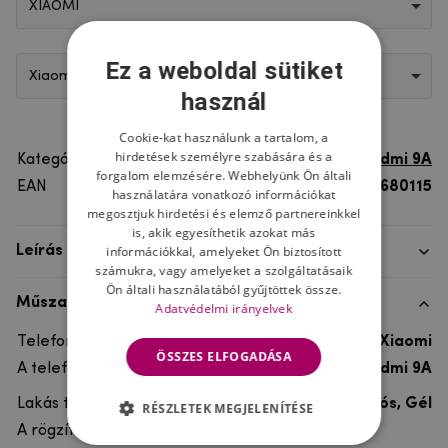
XIAOMI
Ez a weboldal sütiket
Xiaomi Redmi 9A
használ
Cookie-kat használunk a tartalom, a
hirdetések személyre szabására és a
Kategória
Xiaomi Redmi 9A
forgalom elemzésére. Webhelyünk Ön általi
EAN
8596579680115
használatára vonatkozó információkat
megosztjuk hirdetési és elemző partnereinkkel
is, akik egyesíthetik azokat más
információkkal, amelyeket Ön biztosított
Leírás
számukra, vagy amelyeket a szolgáltatásaik
Ön általi használatából gyűjtöttek össze.
Műszaki adatok
Adatvédelmi irányelvek
Telefon márka
Xiaomi
ÖSSZES ELFOGADÁSA
A telefonmodellhez
Xiaomi Redmi 9A
Lakás típusa
Ultra tartós, Gél
RÉSZLETEK MEGJELENÍTÉSE
A rögzítés típusa