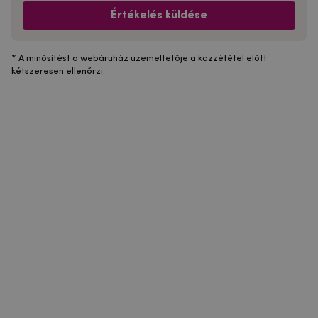
Értékelés küldése
* A minősítést a webáruház üzemeltetője a közzététel előtt
kétszeresen ellenőrzi.