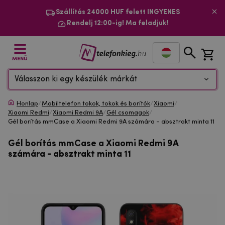
Szállítás 24000 HUF felett INGYENES
Rendelj 12:00-ig! Ma feladjuk!
MENÜ
Válasszon ki egy készülék márkát
Honlap
/
Mobiltelefon tokok, tokok és borítók
/
Xiaomi
/
Xiaomi Redmi
/
Xiaomi Redmi 9A
/
Gél csomagok
/
Gél borítás mmCase a Xiaomi Redmi 9A számára - absztrakt minta 11
Gél borítás mmCase a Xiaomi Redmi 9A
számára - absztrakt minta 11