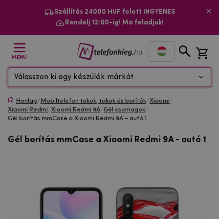
Szállítás 24000 HUF felett INGYENES
Rendelj 12:00-ig! Ma feladjuk!
MENÜ
Válasszon ki egy készülék márkát
Honlap
/
Mobiltelefon tokok, tokok és borítók
/
Xiaomi
/
Xiaomi Redmi
/
Xiaomi Redmi 9A
/
Gél csomagok
/
Gél borítás mmCase a Xiaomi Redmi 9A - autó 1
Gél borítás mmCase a Xiaomi Redmi 9A - autó 1