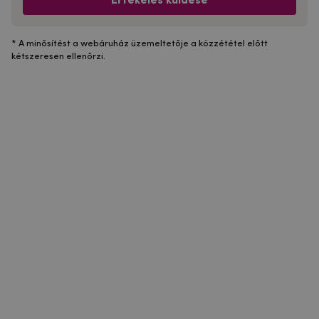
Értékelés küldése
* A minősítést a webáruház üzemeltetője a közzététel előtt
kétszeresen ellenőrzi.