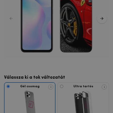
Válassza ki a tok változatát
Gél csomag
Ultra tartós
i
i