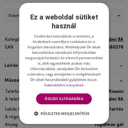
Ez a weboldal sütiket
Xiaomi Redmi 9A
használ
Cookie-kat használunk a tartalom, a
Kategória
Xiaomi Redmi 9A
hirdetések személyre szabására és a
forgalom elemzésére. Webhelyünk Ön általi
EAN
8596579680276
használatára vonatkozó információkat
megosztjuk hirdetési és elemző partnereinkkel
is, akik egyesíthetik azokat más
Leírás
információkkal, amelyeket Ön biztosított
számukra, vagy amelyeket a szolgáltatásaik
Ön általi használatából gyűjtöttek össze.
Műszaki adatok
Adatvédelmi irányelvek
Telefon márka
Xiaomi
ÖSSZES ELFOGADÁSA
A telefonmodellhez
Xiaomi Redmi 9A
Lakás típusa
Gél, Ultra tartós
RÉSZLETEK MEGJELENÍTÉSE
A rögzítés típusa
Anyag
rugalmas gél