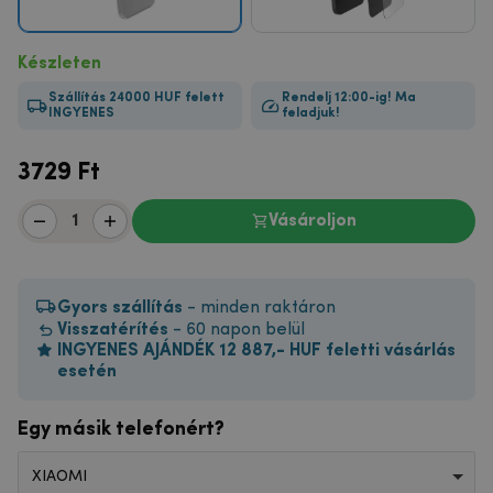
Készleten
Szállítás 24000 HUF felett
Rendelj 12:00-ig! Ma
INGYENES
feladjuk!
3729
Ft
Vásároljon
Gyors szállítás
- minden raktáron
Visszatérítés
- 60 napon belül
INGYENES AJÁNDÉK 12 887,- HUF feletti vásárlás
esetén
Egy másik telefonért?
XIAOMI