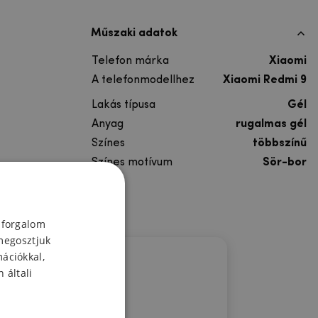
Műszaki adatok
Telefon márka
Xiaomi
A telefonmodellhez
Xiaomi Redmi 9
Lakás típusa
Gél
Anyag
rugalmas gél
Színes
többszínű
Színes motívum
Sör-bor
 forgalom
megosztjuk
mációkkal,
 általi