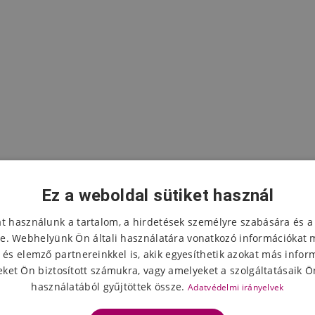
Ez a weboldal sütiket használ
at használunk a tartalom, a hirdetések személyre szabására és a
e. Webhelyünk Ön általi használatára vonatkozó információkat 
 és elemző partnereinkkel is, akik egyesíthetik azokat más infor
A termék értékelése
ket Ön biztosított számukra, vagy amelyeket a szolgáltatásaik Ön
használatából gyűjtöttek össze.
Adatvédelmi irányelvek
Válassza ki a csillagok számát