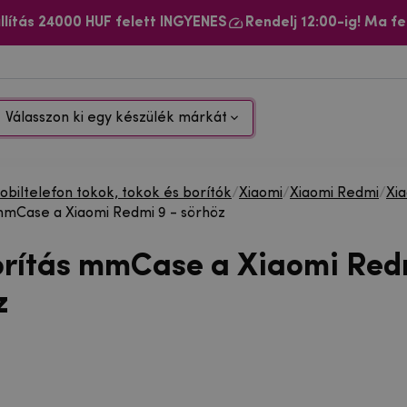
llítás 24000 HUF felett INGYENES
Rendelj 12:00-ig! Ma fe
Válasszon ki egy készülék márkát
biltelefon tokok, tokok és borítók
/
Xiaomi
/
Xiaomi Redmi
/
Xi
mmCase a Xiaomi Redmi 9 - sörhöz
orítás mmCase a Xiaomi Red
z