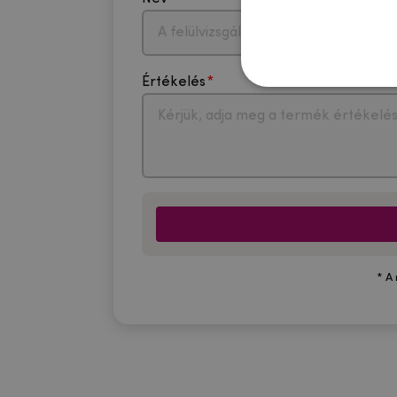
Értékelés
* A