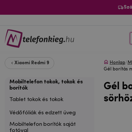
Szá
Honlap
/
Mo
Xiaomi Redmi 9
Gél borítás 
Mobiltelefon tokok, tokok és
Gél b
borítók
sörhö
Tablet tokok és tokok
Védőfóliák és edzett üveg
Mobiltelefon borítók saját
fotóval