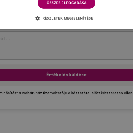
ÖSSZES ELFOGADÁSA
RÉSZLETEK MEGJELENÍTÉSE
Értékelés küldése
 minősítést a webáruház üzemeltetője a közzététel előtt kétszeresen ellenő