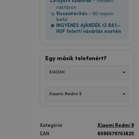
Gyors szállítás
- minden
raktáron
Visszatérítés
- 60 napon
belül
INGYENES AJÁNDÉK 12 887,-
HUF feletti vásárlás esetén
Egy másik telefonért?
XIAOMI
Xiaomi Redmi 9
Kategória
Xiaomi Redmi 9
EAN
8596579763825