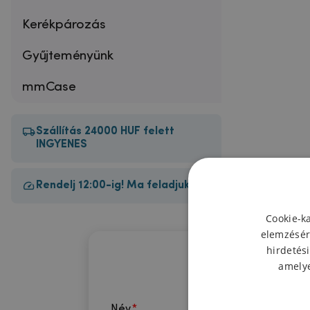
Kerékpározás
Gyűjteményünk
mmCase
Szállítás 24000 HUF felett
INGYENES
Rendelj 12:00-ig! Ma feladjuk!
Cookie-k
elemzésér
hirdetési
amelye
Név