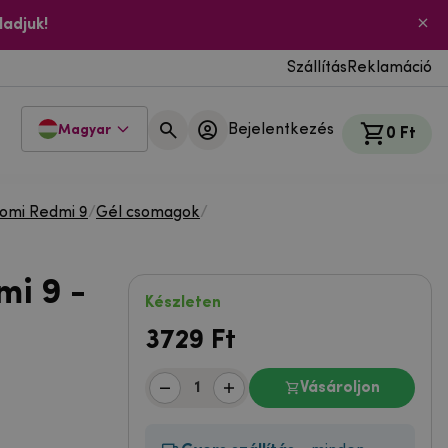
ladjuk!
Szállítás
Reklamáció
Bejelentkezés
Magyar
0 Ft
aomi Redmi 9
/
Gél csomagok
/
mi 9 -
Készleten
3729
Ft
Vásároljon