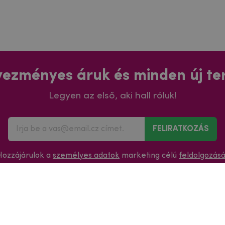
ezményes áruk és minden új t
Legyen az első, aki hall róluk!
FELIRATKOZÁS
Hozzájárulok a
személyes adatok
marketing célú
feldolgozás