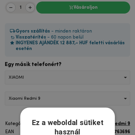
Vásároljon
Gyors szállítás
- minden raktáron
Visszatérítés
- 60 napon belül
INGYENES AJÁNDÉK 12 887,- HUF feletti vásárlás
esetén
Egy másik telefonért?
XIAOMI
Xiaomi Redmi 9
Ez a weboldal sütiket
Kategória
Xiaomi Redmi 9
használ
EAN
8596579763696