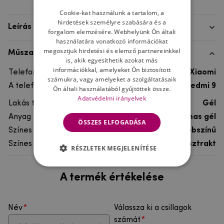
Cookie-kat használunk a tartalom, a
hirdetések személyre szabására és a
Leírás
forgalom elemzésére. Webhelyünk Ön általi
használatára vonatkozó információkat
megosztjuk hirdetési és elemző partnereinkkel
Műszaki adatok
is, akik egyesíthetik azokat más
információkkal, amelyeket Ön biztosított
Telefon márka
Xiaomi
számukra, vagy amelyeket a szolgáltatásaik
A telefonmodellhez
Xiaomi Redmi 9
Ön általi használatából gyűjtöttek össze.
Adatvédelmi irányelvek
Lakás típusa
Gél
Anyag
rugalmas gél
ÖSSZES ELFOGADÁSA
Színes
többszínű
Színes motívum
Absztrakt
RÉSZLETEK MEGJELENÍTÉSE
A termék értékelése
Név
Válassza ki a csillagok
számát