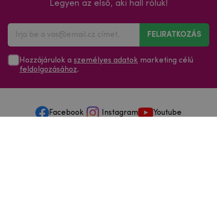
Legyen az első, aki hall róluk!
FELIRATKOZÁS
Hozzájárulok a
személyes adatok
marketing célú
feldolgozásához
.
Facebook
Instagram
Youtube
Minden a vásárlásról
Szolgáltatások és szervizelés
Szerzői jog © 2025
mpouzdra.hu