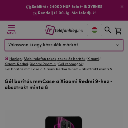
Szállítás 24000 HUF felett INGYENES
Rendelj 12:00-ig! Ma feladjuk!
MENÜ
Válasszon ki egy készülék márkát
Honlap
/
Mobiltelefon tokok, tokok és borítók
/
Xiaomi
/
Xiaomi Redmi
/
Xiaomi Redmi 9
/
Gél csomagok
/
Gél borítás mmCase a Xiaomi Redmi 9-hez - absztrakt minta 8
Gél borítás mmCase a Xiaomi Redmi 9-hez -
absztrakt minta 8