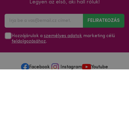
Legyen az első, aki hall róluk!
FELIRATKOZÁS
Hozzájárulok a
személyes adatok
marketing célú
feldolgozásához
.
Facebook
Instagram
Youtube
Minden a vásárlásról
Szolgáltatások és szervizelés
Szerzői jog © 2025
mpouzdra.hu