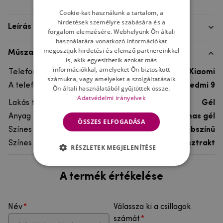
Cookie-kat használunk a tartalom, a
hirdetések személyre szabására és a
Leírás
forgalom elemzésére. Webhelyünk Ön általi
használatára vonatkozó információkat
megosztjuk hirdetési és elemző partnereinkkel
Műszaki adatok
is, akik egyesíthetik azokat más
információkkal, amelyeket Ön biztosított
Telefon márka
Xiaomi
számukra, vagy amelyeket a szolgáltatásaik
A telefonmodellhez
Xiaomi Redmi 9
Ön általi használatából gyűjtöttek össze.
Adatvédelmi irányelvek
Lakás típusa
Gél
Anyag
rugalmas gél
ÖSSZES ELFOGADÁSA
Színes
többszínű
Színes motívum
Absztrakt
RÉSZLETEK MEGJELENÍTÉSE
A termék értékelése
Név
Válassza ki a csillagok
számát