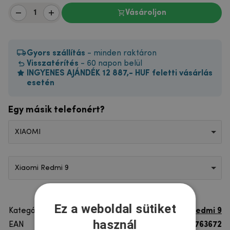
Vásároljon
Gyors szállítás
- minden raktáron
Visszatérítés
- 60 napon belül
INGYENES AJÁNDÉK 12 887,- HUF feletti vásárlás
esetén
Egy másik telefonért?
XIAOMI
Xiaomi Redmi 9
Ez a weboldal sütiket
Kategória
Xiaomi Redmi 9
használ
EAN
8596579763672