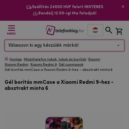
Szállítás 24000 HUF felett INGYENES
Rendelj 12:00-ig! Ma feladjuk!
MENÜ
Válasszon ki egy készülék márkát
Honlap
/
Mobiltelefon tokok, tokok és borítók
/
Xiaomi
/
Xiaomi Redmi
/
Xiaomi Redmi 9
/
Gél csomagok
/
Gél borítás mmCase a Xiaomi Redmi 9-hez - absztrakt minta 6
Gél borítás mmCase a Xiaomi Redmi 9-hez -
absztrakt minta 6