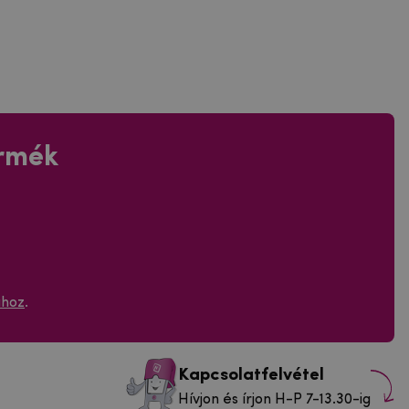
ermék
ához
.
Kapcsolatfelvétel
Hívjon és írjon H-P 7-13.30-ig