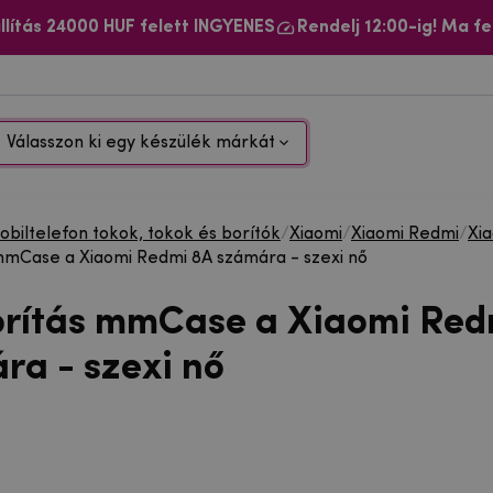
llítás 24000 HUF felett INGYENES
Rendelj 12:00-ig! Ma fe
Válasszon ki egy készülék márkát
biltelefon tokok, tokok és borítók
/
Xiaomi
/
Xiaomi Redmi
/
Xi
mmCase a Xiaomi Redmi 8A számára - szexi nő
orítás mmCase a Xiaomi Red
ra - szexi nő