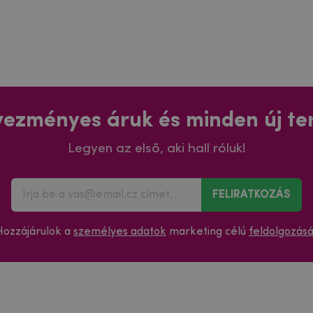
ezményes áruk és minden új t
Legyen az első, aki hall róluk!
FELIRATKOZÁS
Hozzájárulok a
személyes adatok
marketing célú
feldolgozás