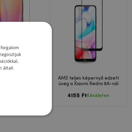
 forgalom
megosztjuk
mációkkal,
 általi
fólia a Xiaomi Redmi
AMS teljes képernyő edzett
8A készülékhez
üveg a Xiaomi Redmi 8A-nál
9 Ft
4155 Ft
Készleten
Készleten