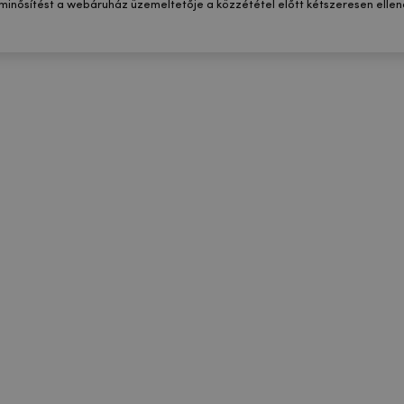
 minősítést a webáruház üzemeltetője a közzététel előtt kétszeresen ellenő