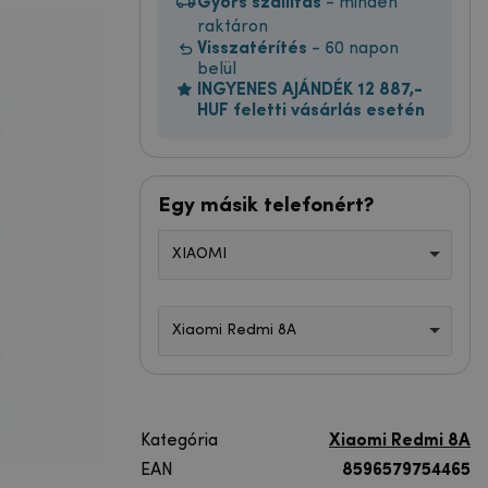
Gyors szállítás
- minden
raktáron
Visszatérítés
- 60 napon
belül
INGYENES AJÁNDÉK 12 887,-
HUF feletti vásárlás esetén
Egy másik telefonért?
XIAOMI
Xiaomi Redmi 8A
Kategória
Xiaomi Redmi 8A
EAN
8596579754465