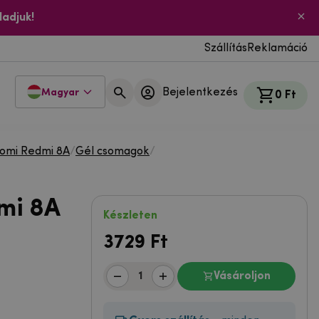
ladjuk!
Szállítás
Reklamáció
Bejelentkezés
Magyar
0 Ft
aomi Redmi 8A
/
Gél csomagok
/
mi 8A
Készleten
3729
Ft
Vásároljon