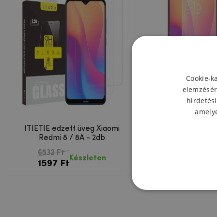
Cookie-k
elemzésér
hirdetési
amelye
ITIETIE edzett üveg Xiaomi
Védőfólia a Xiaomi R
Redmi 8 / 8A - 2db
készülékhe
6532 Ft
2013 Ft
Készl
Készleten
1597 Ft