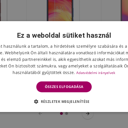
Ez a weboldal sütiket használ
at használunk a tartalom, a hirdetések személyre szabására és a
e. Webhelyünk Ön általi használatára vonatkozó információkat 
 és elemző partnereinkkel is, akik egyesíthetik azokat más infor
ket Ön biztosított számukra, vagy amelyeket a szolgáltatásaik Ön
használatából gyűjtöttek össze.
Adatvédelmi irányelvek
edmi 8 / 8A
TGS edzett üveg Xiaomi Redmi
Matt védő
z
8 / 8A számára
8 / 
ÖSSZES ELFOGADÁSA
3316 Ft
212
eten
Készleten
RÉSZLETEK MEGJELENÍTÉSE