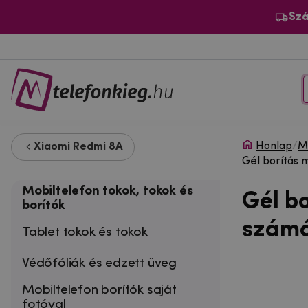
Szá
Honlap
/
Mo
Xiaomi Redmi 8A
Gél borítás 
Mobiltelefon tokok, tokok és
Gél b
borítók
számá
Tablet tokok és tokok
Védőfóliák és edzett üveg
Mobiltelefon borítók saját
fotóval