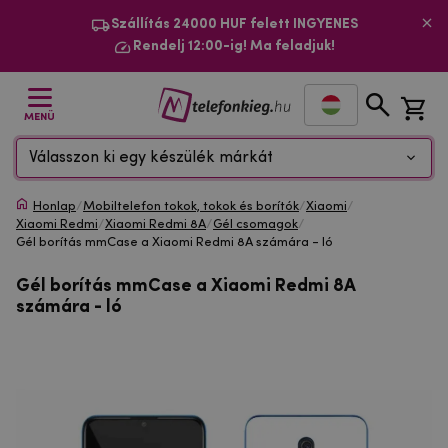
Szállítás 24000 HUF felett INGYENES
Rendelj 12:00-ig! Ma feladjuk!
MENÜ
Válasszon ki egy készülék márkát
Honlap
/
Mobiltelefon tokok, tokok és borítók
/
Xiaomi
/
Xiaomi Redmi
/
Xiaomi Redmi 8A
/
Gél csomagok
/
Gél borítás mmCase a Xiaomi Redmi 8A számára - ló
Gél borítás mmCase a Xiaomi Redmi 8A
számára - ló