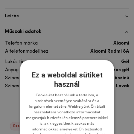
Leírás
Műszaki adatok
Telefon márka
Xiaomi
A telefonmodellhez
Xiaomi Redmi 8A
Lakás típusa
Gél
Anyag
rugalmas gél
Ez a weboldal sütiket
Színes
többszínű
használ
Színes motívum
Lovak
Cookie-kat használunk a tartalom, a
hirdetések személyre szabására és a
Ne felejtsd el
forgalom elemzésére. Webhelyünk Ön általi
használatára vonatkozó információkat
megosztjuk hirdetési és elemző partnereinkkel
is, akik egyesíthetik azokat más
Események -76%
információkkal, amelyeket Ön biztosított