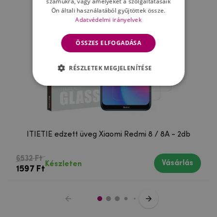
számukra, vagy amelyeket a szolgáltatásaik
Ön általi használatából gyűjtöttek össze.
Adatvédelmi irányelvek
ÖSSZES ELFOGADÁSA
RÉSZLETEK MEGJELENÍTÉSE
ITIETIE edzett üveg Xiaomi Redmi 8 / 8A - 2db
6532 Ft
Vásárlás
Készleten
1597 Ft