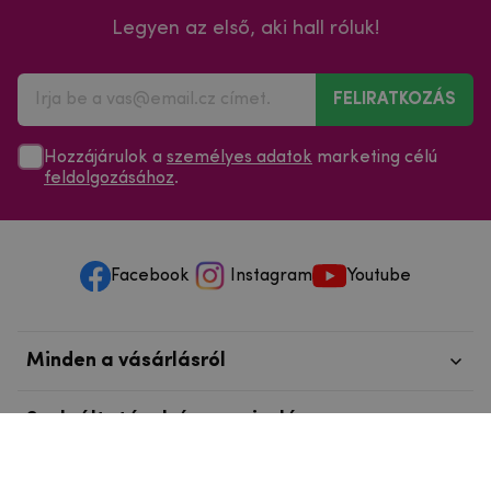
Legyen az első, aki hall róluk!
FELIRATKOZÁS
Hozzájárulok a
személyes adatok
marketing célú
feldolgozásához
.
Facebook
Instagram
Youtube
Minden a vásárlásról
Szolgáltatások és szervizelés
Szerzői jog © 2025
mpouzdra.hu