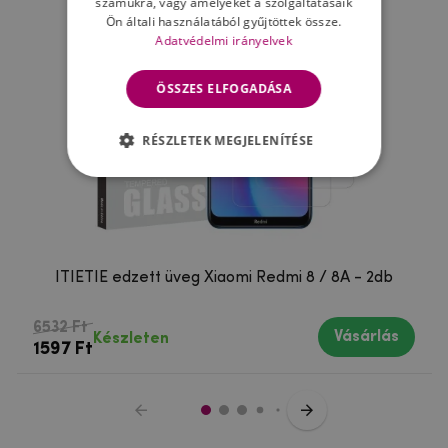
számukra, vagy amelyeket a szolgáltatásaik
Ön általi használatából gyűjtöttek össze.
Adatvédelmi irányelvek
ÖSSZES ELFOGADÁSA
RÉSZLETEK MEGJELENÍTÉSE
ITIETIE edzett üveg Xiaomi Redmi 8 / 8A - 2db
6532 Ft
Vásárlás
Készleten
1597 Ft