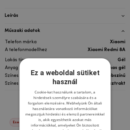
Leírás
Műszaki adatok
Telefon márka
Xiaomi
A telefonmodellhez
Xiaomi Redmi 8A
Lakás típusa
Gél
Anyag
rugalmas gél
Ez a weboldal sütiket
Színes
többszínű
használ
Színes motívum
Absztrakt
Cookie-kat használunk a tartalom, a
hirdetések személyre szabására és a
Ne felejtsd el
forgalom elemzésére. Webhelyünk Ön általi
használatára vonatkozó információkat
megosztjuk hirdetési és elemző partnereinkkel
is, akik egyesíthetik azokat más
Események -76%
információkkal, amelyeket Ön biztosított