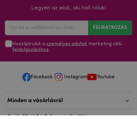
Legyen az első, aki hall róluk!
FELIRATKOZÁS
Hozzájárulok a
személyes adatok
marketing célú
feldolgozásához
.
Facebook
Instagram
Youtube
Minden a vásárlásról
Szolgáltatások és szervizelés
Szerzői jog © 2025
mpouzdra.hu