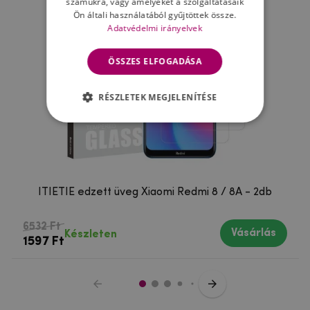
számukra, vagy amelyeket a szolgáltatásaik
Ön általi használatából gyűjtöttek össze.
Adatvédelmi irányelvek
ÖSSZES ELFOGADÁSA
RÉSZLETEK MEGJELENÍTÉSE
ITIETIE edzett üveg Xiaomi Redmi 8 / 8A - 2db
6532 Ft
Vásárlás
Készleten
1597 Ft