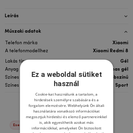
Leírás
Műszaki adatok
Telefon márka
Xiaomi
A telefonmodellhez
Xiaomi Redmi 8
Lakás típusa
Gél
Anyag
rugalmas gél
Ez a weboldal sütiket
Színes
többszínű
használ
Színes motívum
Sport
Cookie-kat használunk a tartalom, a
hirdetések személyre szabására és a
Ne felejtsd el
forgalom elemzésére. Webhelyünk Ön általi
használatára vonatkozó információkat
megosztjuk hirdetési és elemző partnereinkkel
is, akik egyesíthetik azokat más
Események -76%
információkkal, amelyeket Ön biztosított