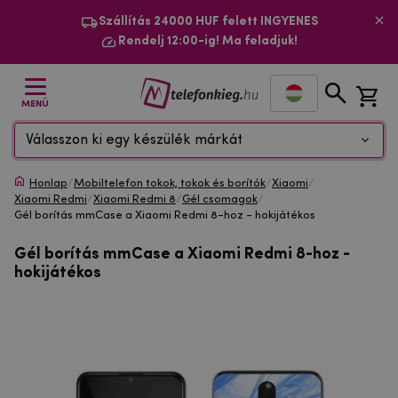
Szállítás 24000 HUF felett INGYENES
Rendelj 12:00-ig! Ma feladjuk!
MENÜ
Válasszon ki egy készülék márkát
Honlap
/
Mobiltelefon tokok, tokok és borítók
/
Xiaomi
/
Xiaomi Redmi
/
Xiaomi Redmi 8
/
Gél csomagok
/
Gél borítás mmCase a Xiaomi Redmi 8-hoz - hokijátékos
Gél borítás mmCase a Xiaomi Redmi 8-hoz -
hokijátékos