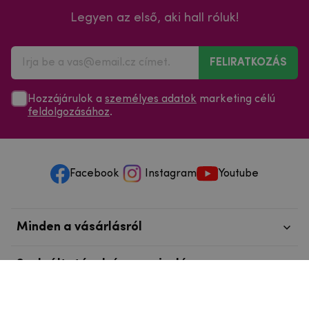
Legyen az első, aki hall róluk!
FELIRATKOZÁS
Hozzájárulok a
személyes adatok
marketing célú
feldolgozásához
.
Facebook
Instagram
Youtube
Minden a vásárlásról
Szolgáltatások és szervizelés
Szerzői jog © 2025
mpouzdra.hu