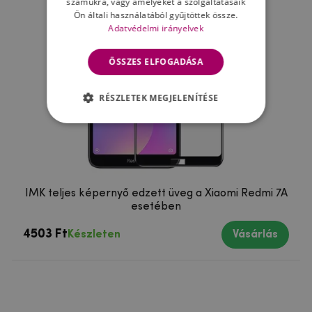
számukra, vagy amelyeket a szolgáltatásaik
Ön általi használatából gyűjtöttek össze.
Adatvédelmi irányelvek
ÖSSZES ELFOGADÁSA
RÉSZLETEK MEGJELENÍTÉSE
IMK teljes képernyő edzett üveg a Xiaomi Redmi 7A
esetében
4503 Ft
Készleten
Vásárlás