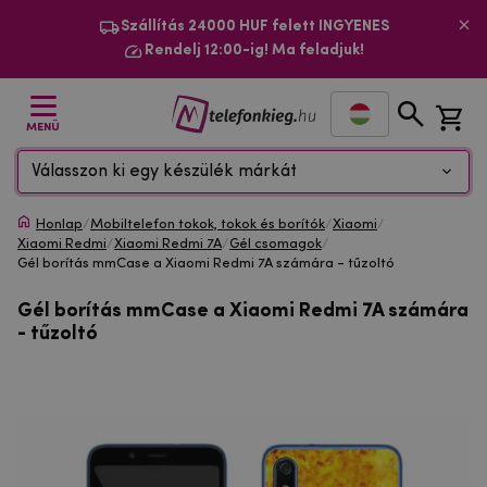
Szállítás 24000 HUF felett INGYENES
Rendelj 12:00-ig! Ma feladjuk!
MENÜ
Válasszon ki egy készülék márkát
Honlap
/
Mobiltelefon tokok, tokok és borítók
/
Xiaomi
/
Xiaomi Redmi
/
Xiaomi Redmi 7A
/
Gél csomagok
/
Gél borítás mmCase a Xiaomi Redmi 7A számára - tűzoltó
Gél borítás mmCase a Xiaomi Redmi 7A számára
- tűzoltó