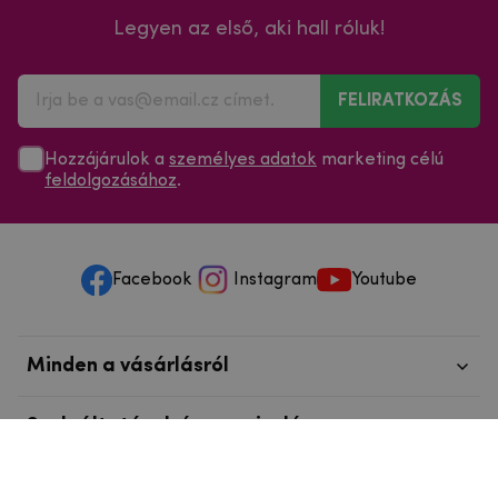
Legyen az első, aki hall róluk!
FELIRATKOZÁS
Hozzájárulok a
személyes adatok
marketing célú
feldolgozásához
.
Facebook
Instagram
Youtube
Minden a vásárlásról
Szolgáltatások és szervizelés
Szerzői jog © 2025
mpouzdra.hu