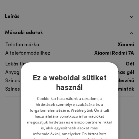
Leírás
Műszaki adatok
Telefon márka
Xiaomi
A telefonmodellhez
Xiaomi Redmi 7A
Lakás típusa
Gél
Anyag
rugalmas gél
Ez a weboldal sütiket
Színes
többszínű
használ
Színes motívum
Egyéb minták
Cookie-kat használunk a tartalom, a
hirdetések személyre szabására és a
Ne felejtsd el
forgalom elemzésére. Webhelyünk Ön általi
használatára vonatkozó információkat
megosztjuk hirdetési és elemző partnereinkkel
is, akik egyesíthetik azokat más
információkkal, amelyeket Ön biztosított