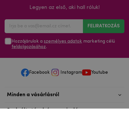
Legyen az első, aki hall róluk!
FELIRATKOZÁS
Hozzájárulok a
személyes adatok
marketing célú
feldolgozásához
.
Facebook
Instagram
Youtube
Minden a vásárlásról
Szolgáltatások és szervizelés
Szerzői jog © 2025
mpouzdra.hu