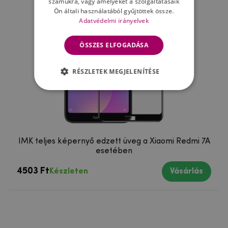
számukra, vagy amelyeket a szolgáltatásaik
Ön általi használatából gyűjtöttek össze.
Adatvédelmi irányelvek
ÖSSZES ELFOGADÁSA
RÉSZLETEK MEGJELENÍTÉSE
IMK teljes képernyő edzett üveg a Xiaomi Redmi 7A
esetében
4503 Ft
Készleten
Vásárlás