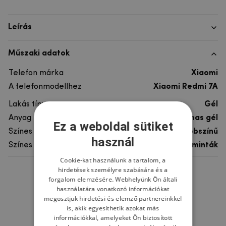
Leírás
Műszaki adatok
Telefon márka
Xiaomi
A telefonmodellhez
Xiaomi Redmi 7A
Lakás típusa
Gél
Anyag
rugalmas gél
Ez a weboldal sütiket
Színes
többszínű
használ
Színes motívum
Egyéb minták
Cookie-kat használunk a tartalom, a
hirdetések személyre szabására és a
Ne felejtsd el
forgalom elemzésére. Webhelyünk Ön általi
használatára vonatkozó információkat
megosztjuk hirdetési és elemző partnereinkkel
is, akik egyesíthetik azokat más
információkkal, amelyeket Ön biztosított