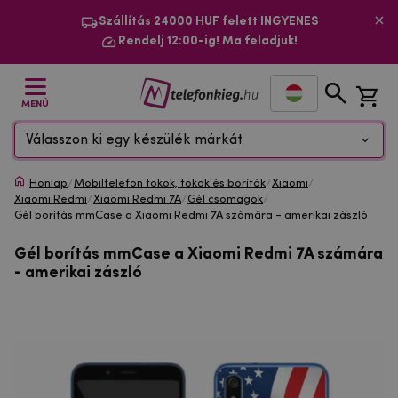
Szállítás 24000 HUF felett INGYENES
Rendelj 12:00-ig! Ma feladjuk!
MENÜ
Válasszon ki egy készülék márkát
Honlap
/
Mobiltelefon tokok, tokok és borítók
/
Xiaomi
/
Xiaomi Redmi
/
Xiaomi Redmi 7A
/
Gél csomagok
/
Gél borítás mmCase a Xiaomi Redmi 7A számára - amerikai zászló
Gél borítás mmCase a Xiaomi Redmi 7A számára
- amerikai zászló