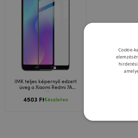
Cookie-k
elemzésér
hirdetési
amelye
IMK teljes képernyő edzett
üveg a Xiaomi Redmi 7A
esetében
4503 Ft
Készleten