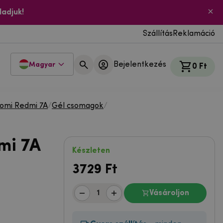
ladjuk!
Szállítás
Reklamáció
Bejelentkezés
Magyar
0 Ft
aomi Redmi 7A
/
Gél csomagok
/
mi 7A
Készleten
3729
Ft
Vásároljon