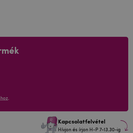
ermék
ához
.
Kapcsolatfelvétel
Hívjon és írjon H-P 7-13.30-ig