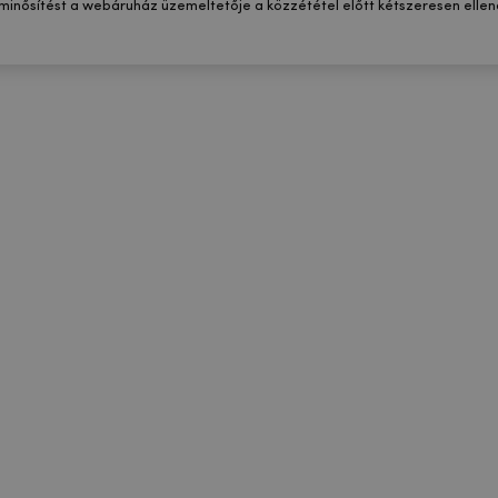
 minősítést a webáruház üzemeltetője a közzététel előtt kétszeresen ellenő