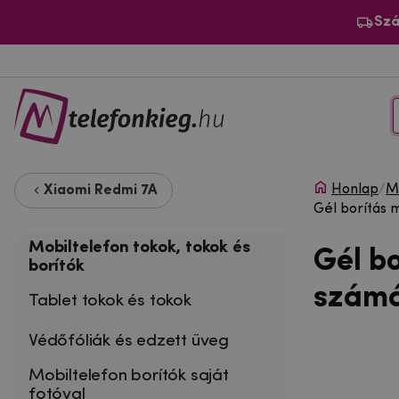
Szá
Honlap
/
Mo
Xiaomi Redmi 7A
Gél borítás 
Mobiltelefon tokok, tokok és
Gél b
borítók
számá
Tablet tokok és tokok
Védőfóliák és edzett üveg
Mobiltelefon borítók saját
fotóval