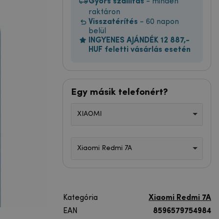
Gyors szállítás
- minden
raktáron
Visszatérítés
- 60 napon
belül
INGYENES AJÁNDÉK 12 887,-
HUF feletti vásárlás esetén
Egy másik telefonért?
XIAOMI
Xiaomi Redmi 7A
Kategória
Xiaomi Redmi 7A
EAN
8596579754984