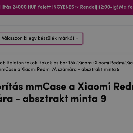
llítás 24000 HUF felett INGYENES
Rendelj 12:00-ig! Ma fe
Válasszon ki egy készülék márkát
biltelefon tokok, tokok és borítók
/
Xiaomi
/
Xiaomi Redmi
/
Xi
mmCase a Xiaomi Redmi 7A számára - absztrakt minta 9
orítás mmCase a Xiaomi Red
ra - absztrakt minta 9