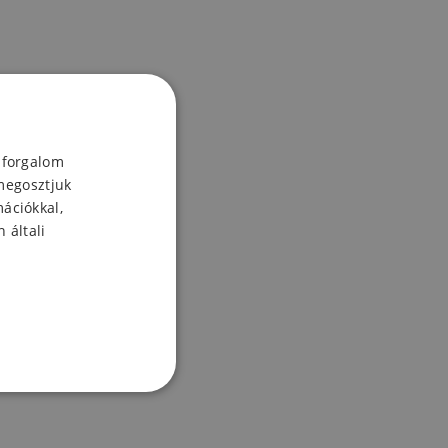
 forgalom
megosztjuk
mációkkal,
 általi