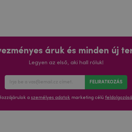
ezményes áruk és minden új t
Legyen az első, aki hall róluk!
FELIRATKOZÁS
Hozzájárulok a
személyes adatok
marketing célú
feldolgozás