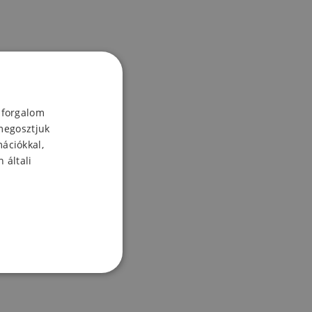
 forgalom
megosztjuk
mációkkal,
 általi