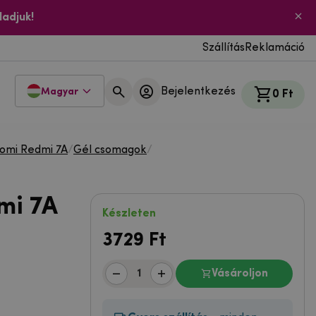
ladjuk!
Szállítás
Reklamáció
Bejelentkezés
Magyar
0 Ft
aomi Redmi 7A
/
Gél csomagok
/
mi 7A
Készleten
3729
Ft
Vásároljon