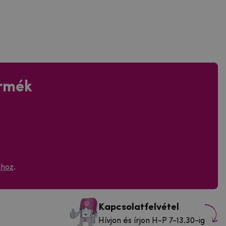
ermék
ához
.
Kapcsolatfelvétel
Hívjon és írjon H-P 7-13.30-ig