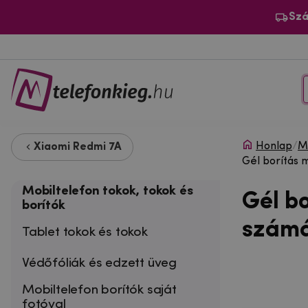
Szá
Honlap
/
Mo
Xiaomi Redmi 7A
Gél borítás 
Mobiltelefon tokok, tokok és
Gél b
borítók
számá
Tablet tokok és tokok
Védőfóliák és edzett üveg
Mobiltelefon borítók saját
fotóval