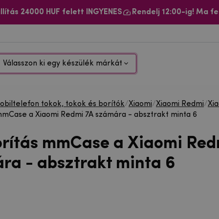
llítás 24000 HUF felett INGYENES
Rendelj 12:00-ig! Ma fe
Válasszon ki egy készülék márkát
biltelefon tokok, tokok és borítók
/
Xiaomi
/
Xiaomi Redmi
/
Xi
mmCase a Xiaomi Redmi 7A számára - absztrakt minta 6
orítás mmCase a Xiaomi Red
ra - absztrakt minta 6