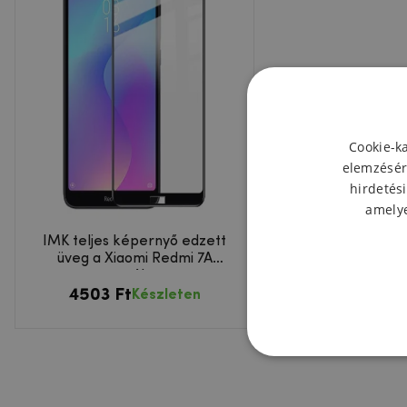
Cookie-k
elemzésér
hirdetési
amelye
IMK teljes képernyő edzett
üveg a Xiaomi Redmi 7A
esetében
4503 Ft
Készleten