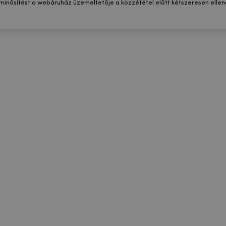
 minősítést a webáruház üzemeltetője a közzététel előtt kétszeresen ellenő