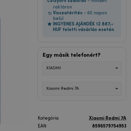
Gyors szállítás
- minden
raktáron
Visszatérítés
- 60 napon
belül
INGYENES AJÁNDÉK 12 887,-
HUF feletti vásárlás esetén
Egy másik telefonért?
XIAOMI
Xiaomi Redmi 7A
Kategória
Xiaomi Redmi 7A
EAN
8596579754953