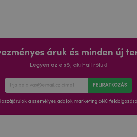
ezményes áruk és minden új t
Legyen az első, aki hall róluk!
FELIRATKOZÁS
Hozzájárulok a
személyes adatok
marketing célú
feldolgozás