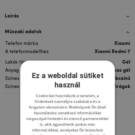
Leírás
Műszaki adatok
Telefon márka
Xiaomi
A telefonmodellhez
Xiaomi Redmi 7
Lakás típusa
Gél
Anyag
rugalmas gél
Ez a weboldal sütiket
Színes
többszínű
használ
Színes motívum
Virágok
Cookie-kat használunk a tartalom, a
hirdetések személyre szabására és a
Ne felejtsd el
forgalom elemzésére. Webhelyünk Ön általi
használatára vonatkozó információkat
megosztjuk hirdetési és elemző partnereinkkel
is, akik egyesíthetik azokat más
információkkal, amelyeket Ön biztosított