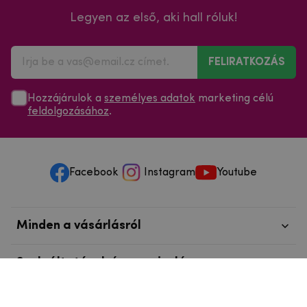
Legyen az első, aki hall róluk!
FELIRATKOZÁS
Hozzájárulok a
személyes adatok
marketing célú
feldolgozásához
.
Facebook
Instagram
Youtube
Minden a vásárlásról
Szolgáltatások és szervizelés
Szerzői jog © 2025
mpouzdra.hu