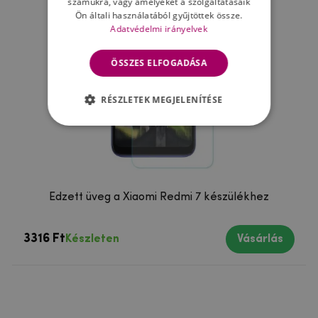
számukra, vagy amelyeket a szolgáltatásaik
Ön általi használatából gyűjtöttek össze.
Adatvédelmi irányelvek
ÖSSZES ELFOGADÁSA
RÉSZLETEK MEGJELENÍTÉSE
Edzett üveg a Xiaomi Redmi 7 készülékhez
3316 Ft
Készleten
Vásárlás