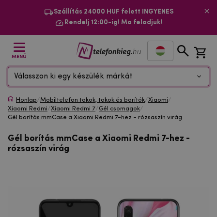
Szállítás 24000 HUF felett INGYENES
Rendelj 12:00-ig! Ma feladjuk!
MENÜ
Válasszon ki egy készülék márkát
Honlap
/
Mobiltelefon tokok, tokok és borítók
/
Xiaomi
/
Xiaomi Redmi
/
Xiaomi Redmi 7
/
Gél csomagok
/
Gél borítás mmCase a Xiaomi Redmi 7-hez - rózsaszín virág
Gél borítás mmCase a Xiaomi Redmi 7-hez -
rózsaszín virág