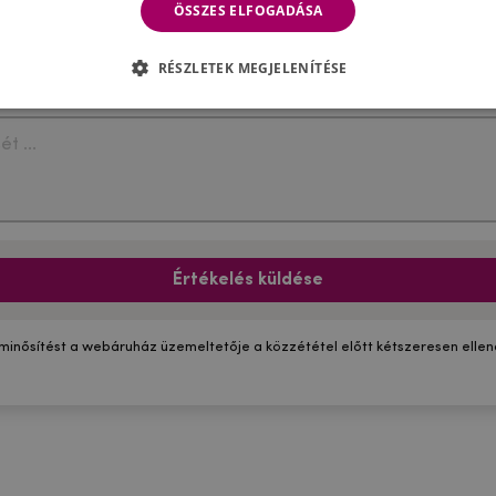
ÖSSZES ELFOGADÁSA
RÉSZLETEK MEGJELENÍTÉSE
Értékelés küldése
 minősítést a webáruház üzemeltetője a közzététel előtt kétszeresen ellenő