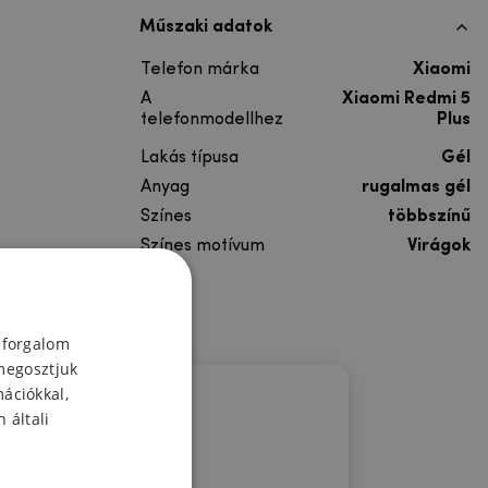
Műszaki adatok
Telefon márka
Xiaomi
A
Xiaomi Redmi 5
telefonmodellhez
Plus
Lakás típusa
Gél
Anyag
rugalmas gél
Színes
többszínű
Színes motívum
Virágok
 forgalom
megosztjuk
mációkkal,
 általi