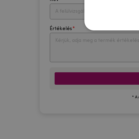
Értékelés
* A