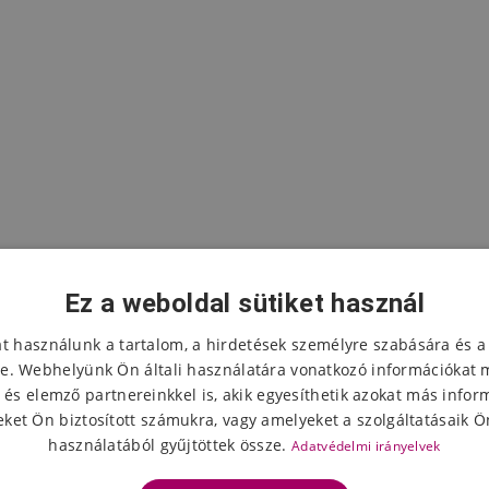
Ez a weboldal sütiket használ
at használunk a tartalom, a hirdetések személyre szabására és a
e. Webhelyünk Ön általi használatára vonatkozó információkat 
 és elemző partnereinkkel is, akik egyesíthetik azokat más infor
A termék értékelése
ket Ön biztosított számukra, vagy amelyeket a szolgáltatásaik Ön
használatából gyűjtöttek össze.
Adatvédelmi irányelvek
Válassza ki a csillagok számát