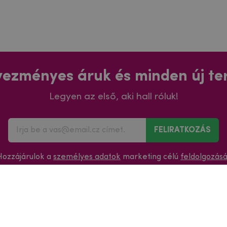
ezményes áruk és minden új t
Legyen az első, aki hall róluk!
FELIRATKOZÁS
Hozzájárulok a
személyes adatok
marketing célú
feldolgozás