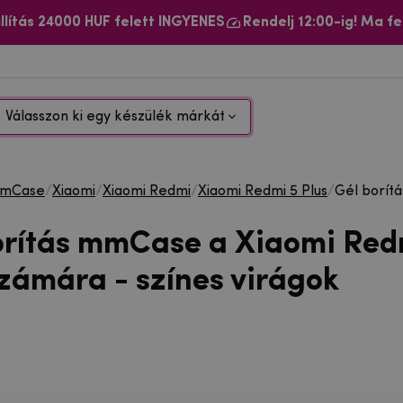
llítás 24000 HUF felett INGYENES
Rendelj 12:00-ig! Ma fe
Válasszon ki egy készülék márkát
mCase
/
Xiaomi
/
Xiaomi Redmi
/
Xiaomi Redmi 5 Plus
/
Gél borít
orítás mmCase a Xiaomi Red
számára - színes virágok