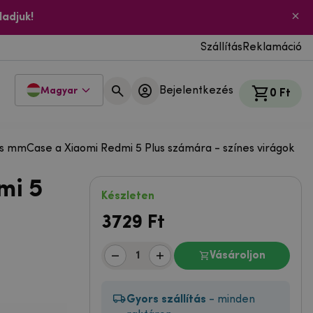
ladjuk!
Szállítás
Reklamáció
Bejelentkezés
Magyar
0 Ft
ás mmCase a Xiaomi Redmi 5 Plus számára - színes virágok
mi 5
Készleten
3729
Ft
Vásároljon
Gyors szállítás
- minden