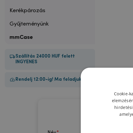
Kerékpározás
Gyűjteményünk
mmCase
Szállítás 24000 HUF felett
INGYENES
Rendelj 12:00-ig! Ma feladjuk!
Cookie-k
elemzésér
hirdetési
amelye
Név