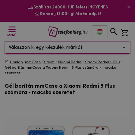
Szállítás 24000 HUF felett INGYENES
Rendelj 12:00-ig! Ma feladjuk!
MENÜ
Válasszon ki egy készülék márkát
Honlap
/
mmCase
/
Xiaomi
/
Xiaomi Redmi
/
Xiaomi Redmi 5 Plus
/
Gél borítás mmCase a Xiaomi Redmi 5 Plus számára - macska
szeretet
Gél borítás mmCase a Xiaomi Redmi 5 Plus
számára - macska szeretet