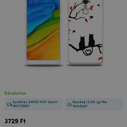
Készleten
Szállítás 24000 HUF felett
Rendelj 12:00-ig! Ma
INGYENES
feladjuk!
3729
Ft