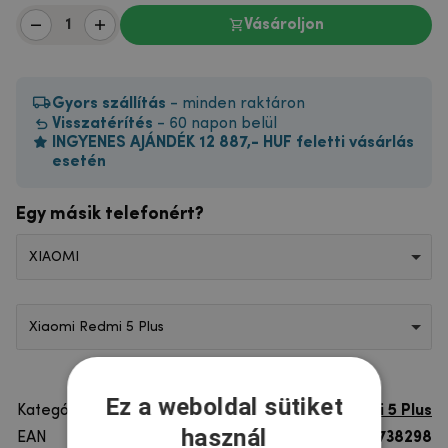
Vásároljon
Gyors szállítás
- minden raktáron
Visszatérítés
- 60 napon belül
INGYENES AJÁNDÉK 12 887,- HUF feletti vásárlás
esetén
Egy másik telefonért?
XIAOMI
Xiaomi Redmi 5 Plus
Ez a weboldal sütiket
Kategória
Xiaomi Redmi 5 Plus
használ
EAN
8596579738298