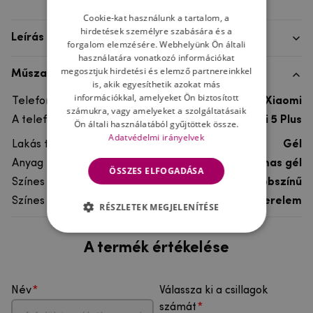
Cookie-kat használunk a tartalom, a
hirdetések személyre szabására és a
Leírás
forgalom elemzésére. Webhelyünk Ön általi
használatára vonatkozó információkat
megosztjuk hirdetési és elemző partnereinkkel
Műszaki adatok
is, akik egyesíthetik azokat más
információkkal, amelyeket Ön biztosított
Telefon márka
Xiaomi
számukra, vagy amelyeket a szolgáltatásaik
A telefonmodellhez
Xiaomi Redmi 5 Plus
Ön általi használatából gyűjtöttek össze.
Adatvédelmi irányelvek
Lakás típusa
Gél
Anyag
rugalmas gél
ÖSSZES ELFOGADÁSA
Színes
többszínű
Színes motívum
Szerelem
RÉSZLETEK MEGJELENÍTÉSE
A termék értékelése
Név
Válassza ki a csillagok
számát