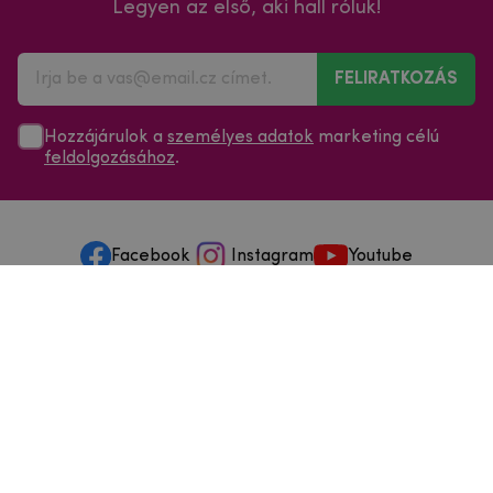
Legyen az első, aki hall róluk!
FELIRATKOZÁS
Hozzájárulok a
személyes adatok
marketing célú
feldolgozásához
.
Facebook
Instagram
Youtube
Minden a vásárlásról
Szolgáltatások és szervizelés
Szerzői jog © 2025
mpouzdra.hu