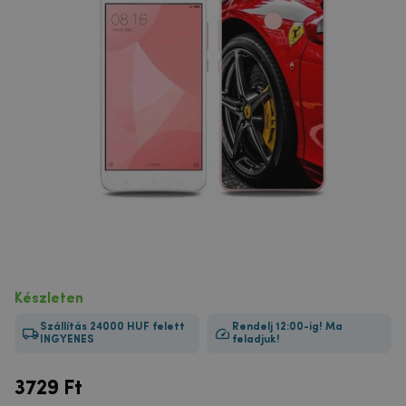
Készleten
Szállítás 24000 HUF felett
Rendelj 12:00-ig! Ma
INGYENES
feladjuk!
3729
Ft