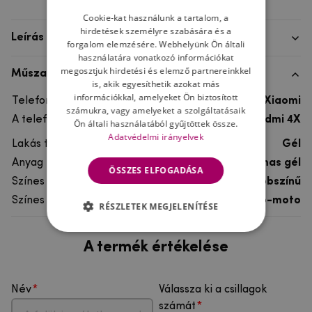
Cookie-kat használunk a tartalom, a
hirdetések személyre szabására és a
Leírás
forgalom elemzésére. Webhelyünk Ön általi
használatára vonatkozó információkat
megosztjuk hirdetési és elemző partnereinkkel
Műszaki adatok
is, akik egyesíthetik azokat más
információkkal, amelyeket Ön biztosított
Telefon márka
Xiaomi
számukra, vagy amelyeket a szolgáltatásaik
A telefonmodellhez
Xiaomi Redmi 4X
Ön általi használatából gyűjtöttek össze.
Adatvédelmi irányelvek
Lakás típusa
Gél
Anyag
rugalmas gél
ÖSSZES ELFOGADÁSA
Színes
többszínű
Színes motívum
Auto-moto
RÉSZLETEK MEGJELENÍTÉSE
A termék értékelése
Név
Válassza ki a csillagok
számát