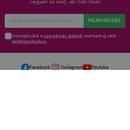
Legyen az első, aki hall róluk!
FELIRATKOZÁS
Hozzájárulok a
személyes adatok
marketing célú
feldolgozásához
.
Facebook
Instagram
Youtube
Minden a vásárlásról
Szolgáltatások és szervizelés
Szerzői jog © 2025
mpouzdra.hu