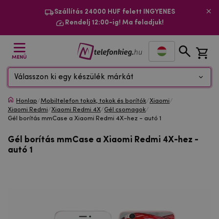
Szállítás 24000 HUF felett INGYENES
Rendelj 12:00-ig! Ma feladjuk!
MENÜ
Válasszon ki egy készülék márkát
Honlap
/
Mobiltelefon tokok, tokok és borítók
/
Xiaomi
/
Xiaomi Redmi
/
Xiaomi Redmi 4X
/
Gél csomagok
/
Gél borítás mmCase a Xiaomi Redmi 4X-hez - autó 1
Gél borítás mmCase a Xiaomi Redmi 4X-hez -
autó 1