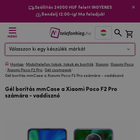
Szállítás 24000 HUF felett INGYENES
Rendelj 12:00-ig! Ma feladjuk!
MENÜ
Válasszon ki egy készülék márkát
Honlap
/
Mobiltelefon tokok, tokok és borítók
/
Xiaomi
/
Xiaomi Poco
/
Xiaomi Poco F2 Pro
/
Gél csomagok
/
Gél borítás mmCase a Xiaomi Poco F2 Pro számára - vaddisznó
Gél borítás mmCase a Xiaomi Poco F2 Pro
számára - vaddisznó