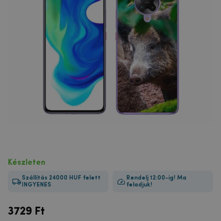
Készleten
Szállítás 24000 HUF felett
Rendelj 12:00-ig! Ma
INGYENES
feladjuk!
3729
Ft