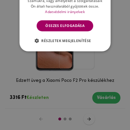
számukra, vagy amelyeket a szolgáltatásaik
Ön általi használatából gyűjtöttek össze.
Adatvédelmi irányelvek
ÖSSZES ELFOGADÁSA
RÉSZLETEK MEGJELENÍTÉSE
Edzett üveg a Xiaomi Poco F2 Pro készülékhez
3316 Ft
Készleten
Vásárlás