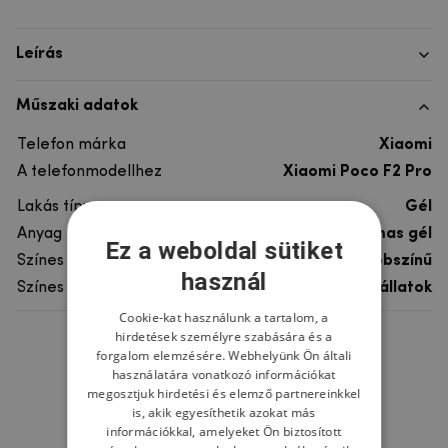
Leírás
Műszaki adatok
Telefon márka
Xiaomi
A telefonmodellhez
Xiaomi Poco F2 Pro
Lakás típusa
Gél
Anyag
rugalmas gél
Ez a weboldal sütiket
Színes
többszínű
használ
Színes motívum
Egyéb állatok
Cookie-kat használunk a tartalom, a
hirdetések személyre szabására és a
Ne felejtsd el
forgalom elemzésére. Webhelyünk Ön általi
használatára vonatkozó információkat
megosztjuk hirdetési és elemző partnereinkkel
is, akik egyesíthetik azokat más
információkkal, amelyeket Ön biztosított