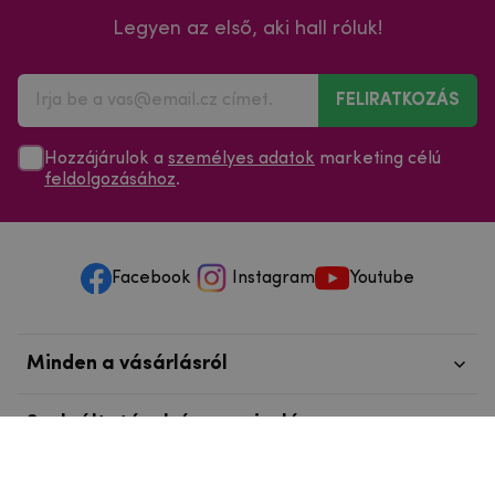
Legyen az első, aki hall róluk!
FELIRATKOZÁS
Hozzájárulok a
személyes adatok
marketing célú
feldolgozásához
.
Facebook
Instagram
Youtube
Minden a vásárlásról
Szolgáltatások és szervizelés
Szerzői jog © 2025
mpouzdra.hu