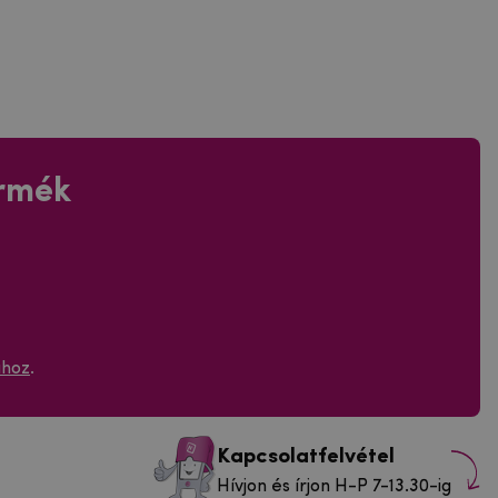
ermék
ához
.
Kapcsolatfelvétel
Hívjon és írjon H-P 7-13.30-ig