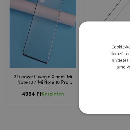
Cookie-k
elemzésér
hirdetési
amelye
3D edzett üveg a Xiaomi Mi
Mofi 3D edzett üve
Note 10 / Mi Note 10 Pro
Mi Note 10 / Mi No
készüléken
készülékhe
4994 Ft
5110 Ft
Készleten
Készl