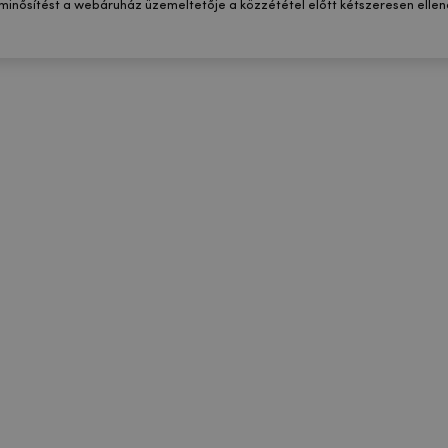
 minősítést a webáruház üzemeltetője a közzététel előtt kétszeresen ellenő