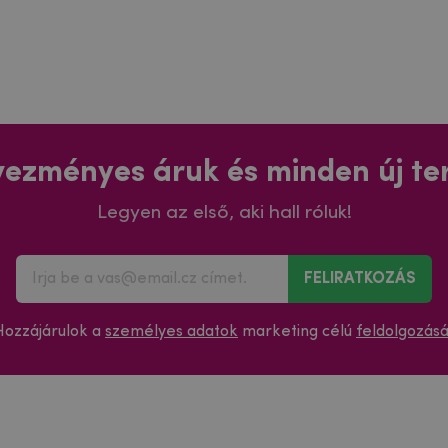
ezményes áruk és minden új t
Legyen az első, aki hall róluk!
FELIRATKOZÁS
Hozzájárulok a
személyes adatok
marketing célú
feldolgozás