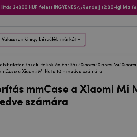
llítás 24000 HUF felett INGYENES
Rendelj 12:00-ig! Ma fe
Válasszon ki egy készülék márkát
biltelefon tokok, tokok és borítók
/
Xiaomi
/
Xiaomi Mi
/
Xiaomi
mmCase a Xiaomi Mi Note 10 - medve számára
orítás mmCase a Xiaomi Mi 
medve számára