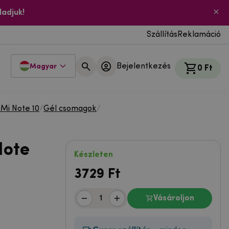
ladjuk!
Szállítás
Reklamáció
Bejelentkezés
Magyar
0 Ft
 Mi Note 10
/
Gél csomagok
/
Note
Készleten
3729
Ft
Vásároljon