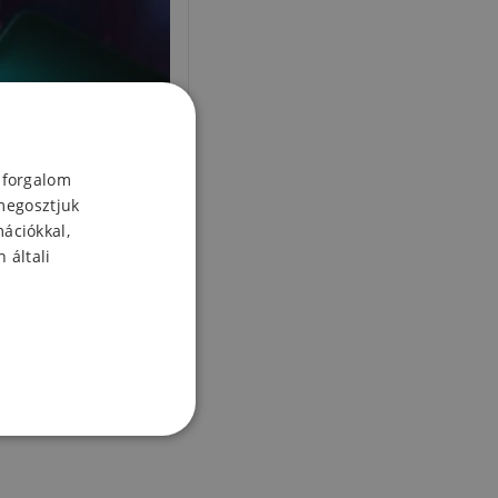
 forgalom
megosztjuk
mációkkal,
 általi
őüveg a Xiaomi Mi
0 / Mi Note 10 Pro
lencséjéhez - 2db
2 Ft
Készleten