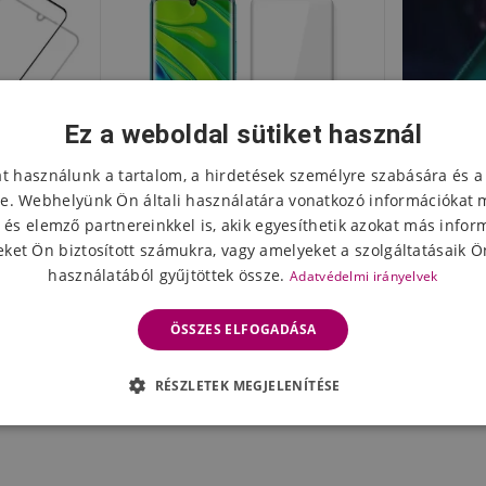
Ez a weboldal sütiket használ
at használunk a tartalom, a hirdetések személyre szabására és a
e. Webhelyünk Ön általi használatára vonatkozó információkat 
 és elemző partnereinkkel is, akik egyesíthetik azokat más infor
ket Ön biztosított számukra, vagy amelyeket a szolgáltatásaik Ön
használatából gyűjtöttek össze.
Adatvédelmi irányelvek
g a Xiaomi
MCL 3D edzett üveg (UV fény)
MCL véd
te 10 Pro
Xiaomi Mi Note 10 / Mi Note 10
Note 1
ÖSSZES ELFOGADÁSA
z
Pro készülékhez
kamera 
6413 Ft
463
eten
Készleten
RÉSZLETEK MEGJELENÍTÉSE