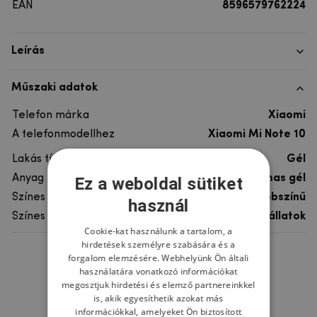
EAN
8596579762224
Leírás
Műszaki adatok
Telefon márka
Xiaomi
A telefonmodellhez
Xiaomi Mi Note 10
Lakás típusa
Gél
Anyag
rugalmas gél
Ez a weboldal sütiket
Színes
többszínű
használ
Színes motívum
Egyéb állatok
Cookie-kat használunk a tartalom, a
hirdetések személyre szabására és a
forgalom elemzésére. Webhelyünk Ön általi
Ne felejtsd el
használatára vonatkozó információkat
megosztjuk hirdetési és elemző partnereinkkel
is, akik egyesíthetik azokat más
információkkal, amelyeket Ön biztosított