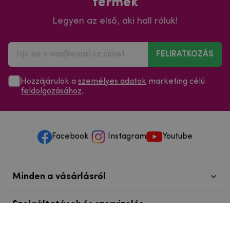
termék
Legyen az első, aki hall róluk!
FELIRATKOZÁS
Hozzájárulok a
személyes adatok
marketing célú
feldolgozásához
.
Facebook
Instagram
Youtube
Minden a vásárlásról
Szolgáltatások és szervizelés
Szerzői jog © 2025
mpouzdra.hu