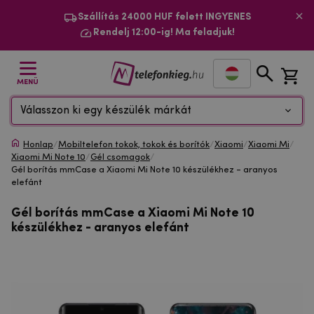
Szállítás 24000 HUF felett INGYENES
Rendelj 12:00-ig! Ma feladjuk!
MENÜ
Válasszon ki egy készülék márkát
Honlap
/
Mobiltelefon tokok, tokok és borítók
/
Xiaomi
/
Xiaomi Mi
/
Xiaomi Mi Note 10
/
Gél csomagok
/
Gél borítás mmCase a Xiaomi Mi Note 10 készülékhez - aranyos
elefánt
Gél borítás mmCase a Xiaomi Mi Note 10
készülékhez - aranyos elefánt