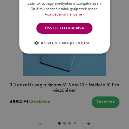
számukra, vagy amelyeket a szolgáltatásaik
Ön általi használatából gyűjtöttek össze.
Adatvédelmi irányelvek
ÖSSZES ELFOGADÁSA
RÉSZLETEK MEGJELENÍTÉSE
3D edzett üveg a Xiaomi Mi Note 10 / Mi Note 10 Pro
készüléken
4994 Ft
Készleten
Vásárlás