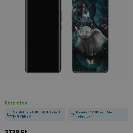
Készleten
Szállítás 24000 HUF felett
Rendelj 12:00-ig! Ma
INGYENES
feladjuk!
3729
Ft