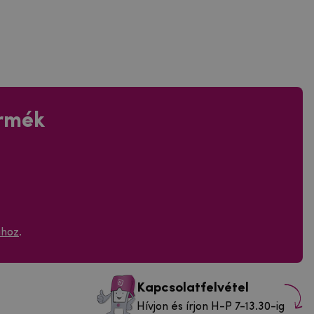
ermék
ához
.
Kapcsolatfelvétel
Hívjon és írjon H-P 7-13.30-ig