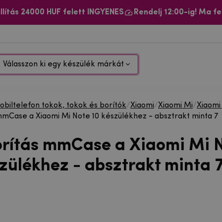
llítás 24000 HUF felett INGYENES
Rendelj 12:00-ig! Ma fe
Válasszon ki egy készülék márkát
biltelefon tokok, tokok és borítók
/
Xiaomi
/
Xiaomi Mi
/
Xiaomi
mmCase a Xiaomi Mi Note 10 készülékhez - absztrakt minta 7
orítás mmCase a Xiaomi Mi 
szülékhez - absztrakt minta 