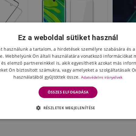
Ez a weboldal sütiket használ
at használunk a tartalom, a hirdetések személyre szabására és a
e. Webhelyünk Ön általi használatára vonatkozó információkat 
 és elemző partnereinkkel is, akik egyesíthetik azokat más infor
ket Ön biztosított számukra, vagy amelyeket a szolgáltatásaik Ön
használatából gyűjtöttek össze.
Adatvédelmi irányelvek
g a Xiaomi
MCL 3D edzett üveg (UV fény)
MCL véd
te 10 Pro
Xiaomi Mi Note 10 / Mi Note 10
Note 1
ÖSSZES ELFOGADÁSA
z
Pro készülékhez
kamera 
6413 Ft
463
eten
Készleten
RÉSZLETEK MEGJELENÍTÉSE