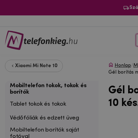
Szá
Honlap
/
Mo
Xiaomi Mi Note 10
Gél borítás 
Mobiltelefon tokok, tokok és
Gél b
borítók
10 ké
Tablet tokok és tokok
Védőfóliák és edzett üveg
Mobiltelefon borítók saját
fotóval