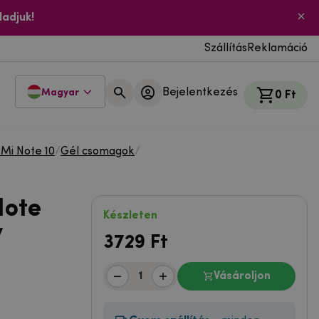
ladjuk!
Szállítás
Reklamáció
Bejelentkezés
Magyar
0 Ft
 Mi Note 10
/
Gél csomagok
/
Note
Készleten
7
3729
Ft
Vásároljon