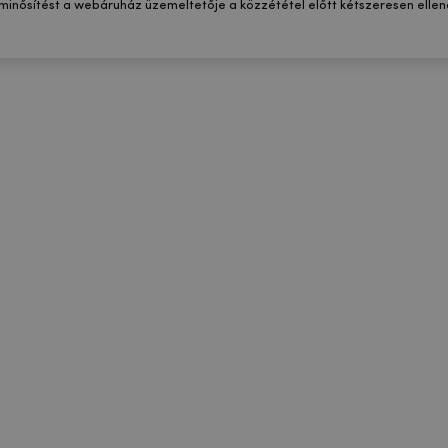
 minősítést a webáruház üzemeltetője a közzététel előtt kétszeresen ellenő