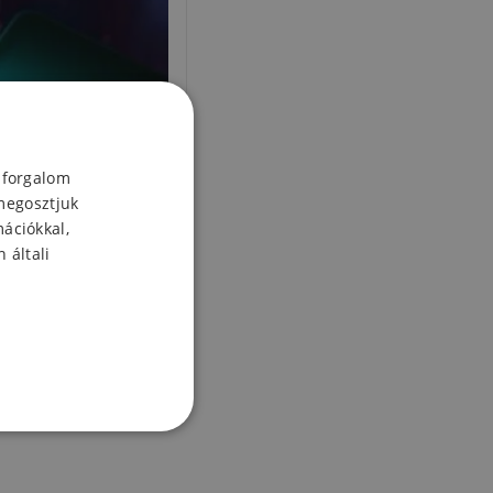
 forgalom
megosztjuk
mációkkal,
 általi
őüveg a Xiaomi Mi
0 / Mi Note 10 Pro
lencséjéhez - 2db
2 Ft
Készleten