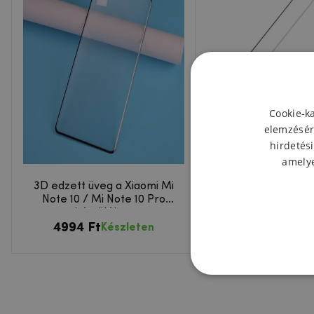
Cookie-k
elemzésér
hirdetési
amelye
3D edzett üveg a Xiaomi Mi
Mofi 3D edzett üve
Note 10 / Mi Note 10 Pro
Mi Note 10 / Mi No
készüléken
készülékhe
4994 Ft
5110 Ft
Készleten
Készl