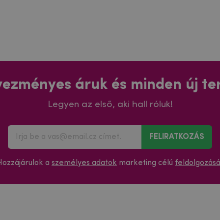
ezményes áruk és minden új t
Legyen az első, aki hall róluk!
FELIRATKOZÁS
Hozzájárulok a
személyes adatok
marketing célú
feldolgozás