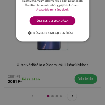
számukra, vagy amelyeket a szolgáltatásaik
Ön általi használatából gyűjtöttek össze.
Adatvédelmi irányelvek
ÖSSZES ELFOGADÁSA
RÉSZLETEK MEGJELENÍTÉSE
Ultra védőfólia a Xiaomi Mi 11 készülékhez
2661 Ft
Vásárlás
Készleten
2081 Ft