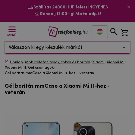
Szállítás 24000 HUF felett INGYENES
Rendelj 12:00-ig! Ma feladjuk!
MENÜ
Válasszon ki egy készülék márkát
Honlap
/
Mobiltelefon tokok, tokok és borítók
/
Xiaomi
/
Xiaomi Mi
/
Xiaomi Mi 11
/
Gél csomagok
/
Gél borítás mmCase a Xiaomi Mi 11-hez - veterán
Gél borítás mmCase a Xiaomi Mi 11-hez -
veterán