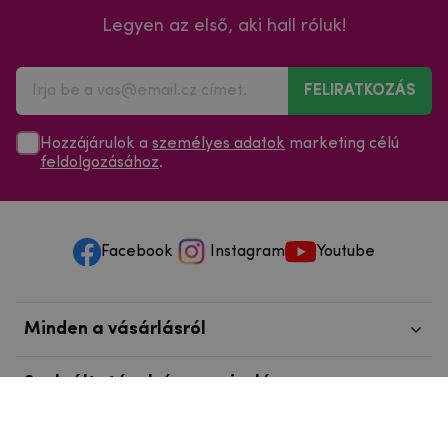
Legyen az első, aki hall róluk!
FELIRATKOZÁS
Hozzájárulok a
személyes adatok
marketing célú
feldolgozásához
.
Facebook
Instagram
Youtube
Minden a vásárlásról
Szolgáltatások és szervizelés
Szerzői jog © 2025
mpouzdra.hu