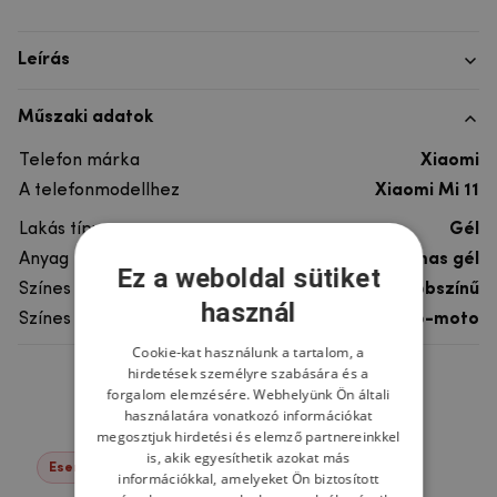
Leírás
Műszaki adatok
Telefon márka
Xiaomi
A telefonmodellhez
Xiaomi Mi 11
Lakás típusa
Gél
Anyag
rugalmas gél
Ez a weboldal sütiket
Színes
többszínű
használ
Színes motívum
Auto-moto
Cookie-kat használunk a tartalom, a
hirdetések személyre szabására és a
Ne felejtsd el
forgalom elemzésére. Webhelyünk Ön általi
használatára vonatkozó információkat
megosztjuk hirdetési és elemző partnereinkkel
is, akik egyesíthetik azokat más
Események -22%
információkkal, amelyeket Ön biztosított