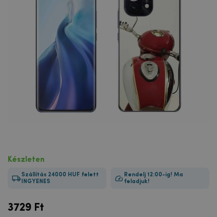
Készleten
Szállítás 24000 HUF felett
Rendelj 12:00-ig! Ma
INGYENES
feladjuk!
3729
Ft