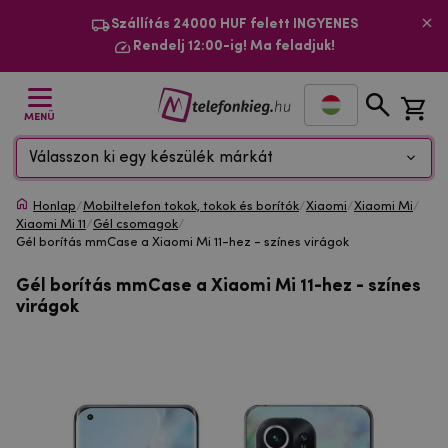
Szállítás 24000 HUF felett INGYENES
Rendelj 12:00-ig! Ma feladjuk!
MENÜ
Válasszon ki egy készülék márkát
Honlap
/
Mobiltelefon tokok, tokok és borítók
/
Xiaomi
/
Xiaomi Mi
/
Xiaomi Mi 11
/
Gél csomagok
/
Gél borítás mmCase a Xiaomi Mi 11-hez - színes virágok
Gél borítás mmCase a Xiaomi Mi 11-hez - színes
virágok