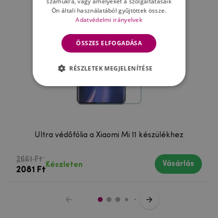
számukra, vagy amelyeket a szolgáltatásaik
Ön általi használatából gyűjtöttek össze.
Adatvédelmi irányelvek
ÖSSZES ELFOGADÁSA
RÉSZLETEK MEGJELENÍTÉSE
Ultra védőfólia a Xiaomi Mi 11 készülékhez
2661 Ft
Vásárlás
Készleten
2081 Ft