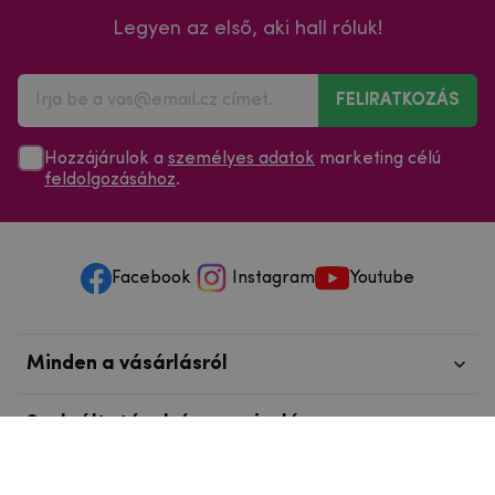
Legyen az első, aki hall róluk!
FELIRATKOZÁS
Hozzájárulok a
személyes adatok
marketing célú
feldolgozásához
.
Facebook
Instagram
Youtube
Minden a vásárlásról
Szolgáltatások és szervizelés
Szerzői jog © 2025
mpouzdra.hu