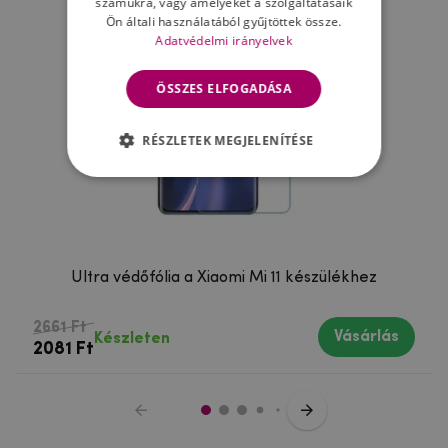
számukra, vagy amelyeket a szolgáltatásaik
Ön általi használatából gyűjtöttek össze.
Adatvédelmi irányelvek
ÖSSZES ELFOGADÁSA
RÉSZLETEK MEGJELENÍTÉSE
Ultra védőfólia a Xiaomi Mi 11 készülékhez
2661 Ft
Vásárlás
Készleten
2081 Ft