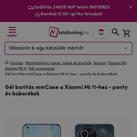
Szállítás 24000 HUF felett INGYENES
Rendelj 12:00-ig! Ma feladjuk!
MENÜ
Válasszon ki egy készülék márkát
Honlap
/
Mobiltelefon tokok, tokok és borítók
/
Xiaomi
/
Xiaomi Mi
/
Xiaomi Mi 11
/
Gél csomagok
/
Gél borítás mmCase a Xiaomi Mi 11-hez - ponty és buborékok
Gél borítás mmCase a Xiaomi Mi 11-hez - ponty
és buborékok