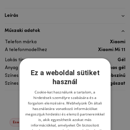
Leírás
Műszaki adatok
Telefon márka
Xiaomi
A telefonmodellhez
Xiaomi Mi 11
Lakás típusa
Gél
Anyag
rugalmas gél
Ez a weboldal sütiket
Színes
többszínű
használ
Színes motívum
Horgászat
Cookie-kat használunk a tartalom, a
hirdetések személyre szabására és a
Ne felejtsd el
forgalom elemzésére. Webhelyünk Ön általi
használatára vonatkozó információkat
megosztjuk hirdetési és elemző partnereinkkel
is, akik egyesíthetik azokat más
Események -22%
információkkal, amelyeket Ön biztosított