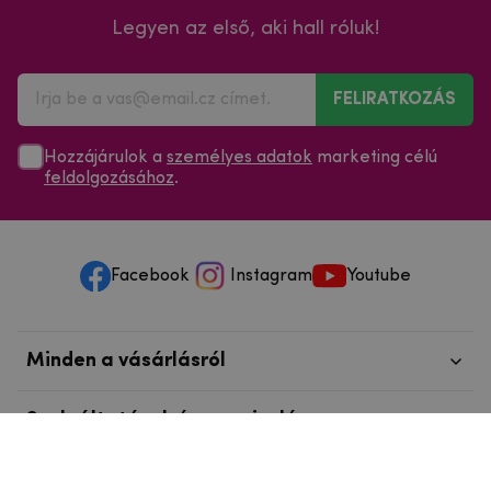
Legyen az első, aki hall róluk!
FELIRATKOZÁS
Hozzájárulok a
személyes adatok
marketing célú
feldolgozásához
.
Facebook
Instagram
Youtube
Minden a vásárlásról
Szolgáltatások és szervizelés
Szerzői jog © 2025
mpouzdra.hu