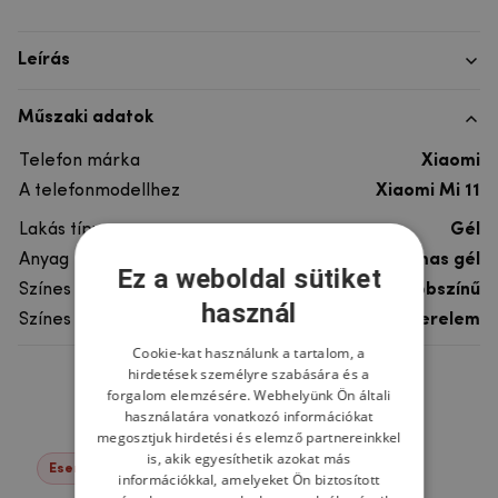
Leírás
Műszaki adatok
Telefon márka
Xiaomi
A telefonmodellhez
Xiaomi Mi 11
Lakás típusa
Gél
Anyag
rugalmas gél
Ez a weboldal sütiket
Színes
többszínű
használ
Színes motívum
Szerelem
Cookie-kat használunk a tartalom, a
hirdetések személyre szabására és a
Ne felejtsd el
forgalom elemzésére. Webhelyünk Ön általi
használatára vonatkozó információkat
megosztjuk hirdetési és elemző partnereinkkel
is, akik egyesíthetik azokat más
Események -22%
információkkal, amelyeket Ön biztosított