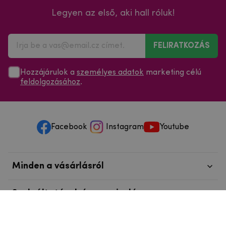
Legyen az első, aki hall róluk!
FELIRATKOZÁS
Hozzájárulok a
személyes adatok
marketing célú
feldolgozásához
.
Facebook
Instagram
Youtube
Minden a vásárlásról
Szolgáltatások és szervizelés
Szerzői jog © 2025
mpouzdra.hu