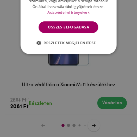
számukra, vagy amelyeket a szolgáltatásaik
Ön általi használatából gyűjtöttek össze.
Adatvédelmi irányelvek
ÖSSZES ELFOGADÁSA
RÉSZLETEK MEGJELENÍTÉSE
Ultra védőfólia a Xiaomi Mi 11 készülékhez
2661 Ft
Vásárlás
Készleten
2081 Ft