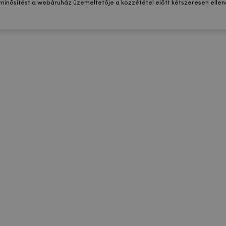
 minősítést a webáruház üzemeltetője a közzététel előtt kétszeresen ellenő