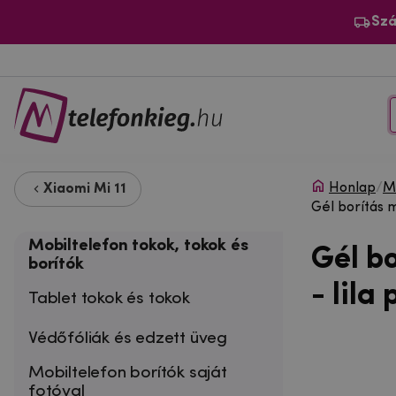
Szá
Honlap
/
Mo
Xiaomi Mi 11
Gél borítás m
Mobiltelefon tokok, tokok és
Gél b
borítók
- lila
Tablet tokok és tokok
Védőfóliák és edzett üveg
Mobiltelefon borítók saját
fotóval