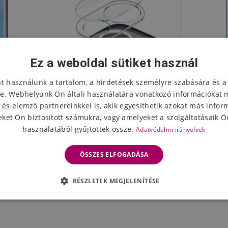
Ez a weboldal sütiket használ
at használunk a tartalom, a hirdetések személyre szabására és a
e. Webhelyünk Ön általi használatára vonatkozó információkat 
 és elemző partnereinkkel is, akik egyesíthetik azokat más infor
ket Ön biztosított számukra, vagy amelyeket a szolgáltatásaik Ön
használatából gyűjtöttek össze.
Adatvédelmi irányelvek
yő edzett
IMK edzett üvegből készült
AMS 3D
11-hez
kamera lencse a Xiaomi Mi 11-
edzett üv
ÖSSZES ELFOGADÁSA
en
Mi 11/M
1781 Ft
641
eten
Készleten
RÉSZLETEK MEGJELENÍTÉSE