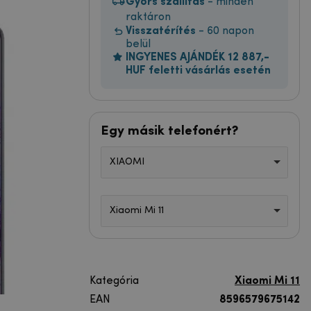
Gyors szállítás
- minden
raktáron
Visszatérítés
- 60 napon
belül
INGYENES AJÁNDÉK 12 887,-
HUF feletti vásárlás esetén
Egy másik telefonért?
XIAOMI
Xiaomi Mi 11
Kategória
Xiaomi Mi 11
EAN
8596579675142