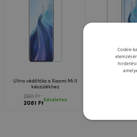
Cookie-k
elemzésér
hirdetési
amelye
Ultra védőfólia a Xiaomi Mi 11
DUX teljes képern
készülékhez
üveg Xiaomi Mi 
2661 Ft
4632 Ft
Készl
Készleten
2081 Ft