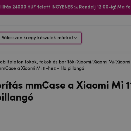
llítás 24000 HUF felett INGYENES
Rendelj 12:00-ig! Ma fe
Válasszon ki egy készülék márkát
biltelefon tokok, tokok és borítók
/
Xiaomi
/
Xiaomi Mi
/
Xiaomi 
mCase a Xiaomi Mi 11-hez - lila pillangó
orítás mmCase a Xiaomi Mi 1
 pillangó