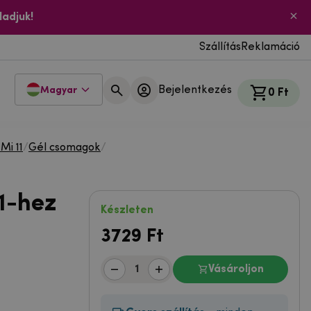
ladjuk!
Szállítás
Reklamáció
Bejelentkezés
Magyar
0 Ft
Mi 11
/
Gél csomagok
/
1-hez
Készleten
3729
Ft
Vásároljon