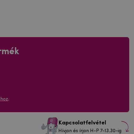
ermék
ához
.
Kapcsolatfelvétel
Hívjon és írjon H-P 7-13.30-ig