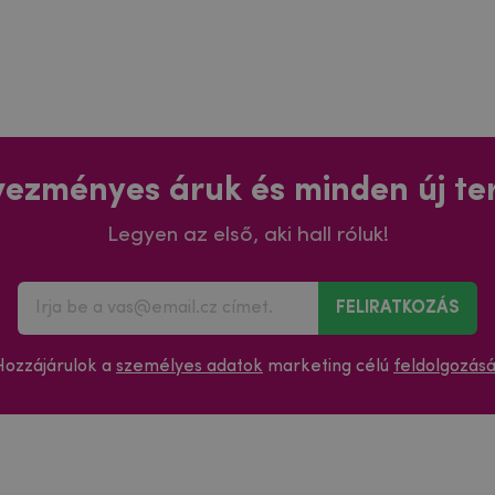
ezményes áruk és minden új t
Legyen az első, aki hall róluk!
FELIRATKOZÁS
Hozzájárulok a
személyes adatok
marketing célú
feldolgozás