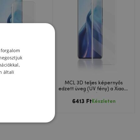
 forgalom
megosztjuk
mációkkal,
 általi
 teljes képernyő
MCL 3D teljes képernyős
eg (UV fény) Xiaomi
edzett üveg (UV fény) a Xiaomi
i 11 Ultra számára
Mi 11-hez
3 Ft
6413 Ft
Készleten
Készleten