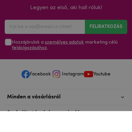
Legyen az első, aki hall róluk!
FELIRATKOZÁS
Hozzájárulok a
személyes adatok
marketing célú
feldolgozásához
.
Facebook
Instagram
Youtube
Minden a vásárlásról
Szolgáltatások és szervizelés
Szerzői jog © 2025
mpouzdra.hu