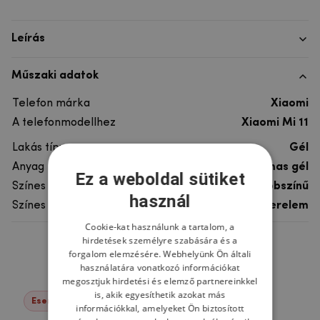
Leírás
Műszaki adatok
Telefon márka
Xiaomi
A telefonmodellhez
Xiaomi Mi 11
Lakás típusa
Gél
Anyag
rugalmas gél
Ez a weboldal sütiket
Színes
többszínű
használ
Színes motívum
Szerelem
Cookie-kat használunk a tartalom, a
hirdetések személyre szabására és a
Ne felejtsd el
forgalom elemzésére. Webhelyünk Ön általi
használatára vonatkozó információkat
megosztjuk hirdetési és elemző partnereinkkel
is, akik egyesíthetik azokat más
Események -22%
információkkal, amelyeket Ön biztosított