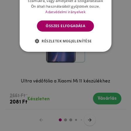
számukra, vagy amelyeket a szolgáltatásaik
Ön általi használatából gyűjtöttek össze.
Adatvédelmi irányelvek
ÖSSZES ELFOGADÁSA
RÉSZLETEK MEGJELENÍTÉSE
Ultra védőfólia a Xiaomi Mi 11 készülékhez
2661 Ft
Vásárlás
Készleten
2081 Ft