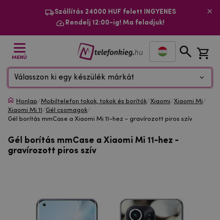
Szállítás 24000 HUF felett INGYENES
Rendelj 12:00-ig! Ma feladjuk!
MENÜ
Válasszon ki egy készülék márkát
Honlap
/
Mobiltelefon tokok, tokok és borítók
/
Xiaomi
/
Xiaomi Mi
/
Xiaomi Mi 11
/
Gél csomagok
/
Gél borítás mmCase a Xiaomi Mi 11-hez - gravírozott piros szív
Gél borítás mmCase a Xiaomi Mi 11-hez -
gravírozott piros szív