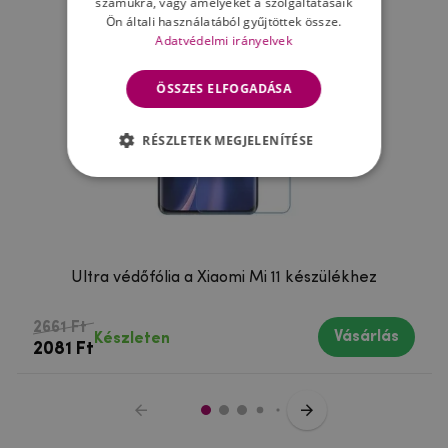
számukra, vagy amelyeket a szolgáltatásaik
Ön általi használatából gyűjtöttek össze.
Adatvédelmi irányelvek
ÖSSZES ELFOGADÁSA
RÉSZLETEK MEGJELENÍTÉSE
Ultra védőfólia a Xiaomi Mi 11 készülékhez
2661 Ft
Vásárlás
Készleten
2081 Ft