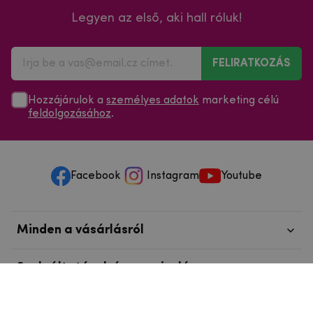
Legyen az első, aki hall róluk!
FELIRATKOZÁS
Hozzájárulok a
személyes adatok
marketing célú
feldolgozásához
.
Facebook
Instagram
Youtube
Minden a vásárlásról
Szolgáltatások és szervizelés
Szerzői jog © 2025
mpouzdra.hu