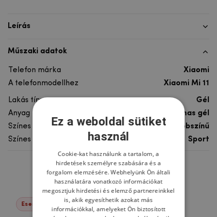
Leírás
Műszaki adatok
Telefon márka
Xiaomi
A telefonmodellhez
Xiaomi Mi 11
Lakás típusa
Gél
Anyag
rugalmas gél
Ez a weboldal sütiket
Színes
többszínű
használ
Színes motívum
Sport
Cookie-kat használunk a tartalom, a
hirdetések személyre szabására és a
Ne felejtsd el
forgalom elemzésére. Webhelyünk Ön általi
használatára vonatkozó információkat
megosztjuk hirdetési és elemző partnereinkkel
is, akik egyesíthetik azokat más
Események -22%
információkkal, amelyeket Ön biztosított