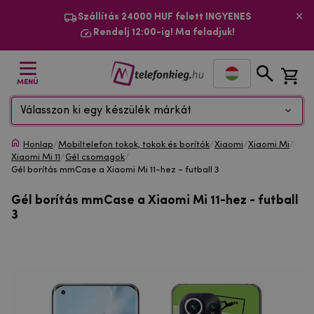
Szállítás 24000 HUF felett INGYENES
Rendelj 12:00-ig! Ma feladjuk!
MENÜ
Válasszon ki egy készülék márkát
Honlap
/
Mobiltelefon tokok, tokok és borítók
/
Xiaomi
/
Xiaomi Mi
/
Xiaomi Mi 11
/
Gél csomagok
/
Gél borítás mmCase a Xiaomi Mi 11-hez - futball 3
Gél borítás mmCase a Xiaomi Mi 11-hez - futball
3