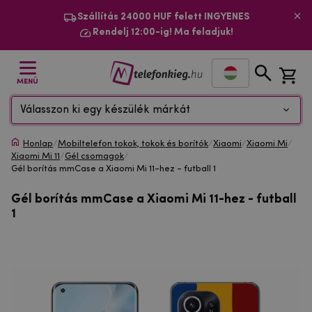
Szállítás 24000 HUF felett INGYENES
Rendelj 12:00-ig! Ma feladjuk!
MENÜ
Válasszon ki egy készülék márkát
Honlap
/
Mobiltelefon tokok, tokok és borítók
/
Xiaomi
/
Xiaomi Mi
/
Xiaomi Mi 11
/
Gél csomagok
/
Gél borítás mmCase a Xiaomi Mi 11-hez - futball 1
Gél borítás mmCase a Xiaomi Mi 11-hez - futball
1