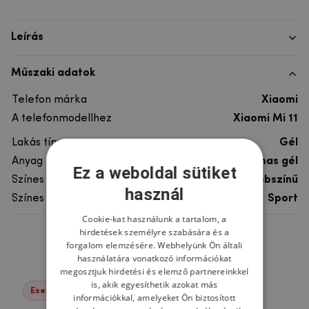
Leírás
Műszaki adatok
Telefon márka
Xiaomi
A telefonmodellhez
Xiaomi Mi 11
Lakás típusa
Gél
Anyag
rugalmas gél
Ez a weboldal sütiket
Színes
többszínű
használ
Színes motívum
Sport
Cookie-kat használunk a tartalom, a
hirdetések személyre szabására és a
Ne felejtsd el
forgalom elemzésére. Webhelyünk Ön általi
használatára vonatkozó információkat
megosztjuk hirdetési és elemző partnereinkkel
is, akik egyesíthetik azokat más
Események -22%
információkkal, amelyeket Ön biztosított