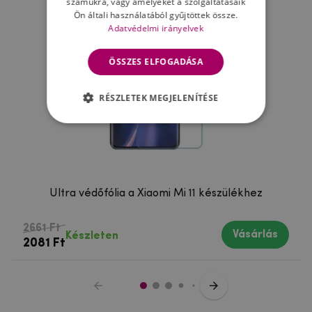
számukra, vagy amelyeket a szolgáltatásaik
Ön általi használatából gyűjtöttek össze.
Adatvédelmi irányelvek
ÖSSZES ELFOGADÁSA
RÉSZLETEK MEGJELENÍTÉSE
Ultra védőfólia a Xiaomi Mi 11 készülékhez
2661 Ft
Vásárlás
Készleten
2081 Ft