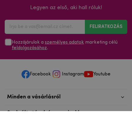
Legyen az első, aki hall róluk!
FELIRATKOZÁS
Hozzájárulok a
személyes adatok
marketing célú
feldolgozásához
.
Facebook
Instagram
Youtube
Minden a vásárlásról
Szolgáltatások és szervizelés
Szerzői jog © 2025
mpouzdra.hu