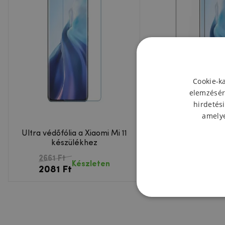
Cookie-k
elemzésér
hirdetési
amelye
Ultra védőfólia a Xiaomi Mi 11
DUX teljes képern
készülékhez
üveg Xiaomi Mi 
2661 Ft
4632 Ft
Készl
Készleten
2081 Ft