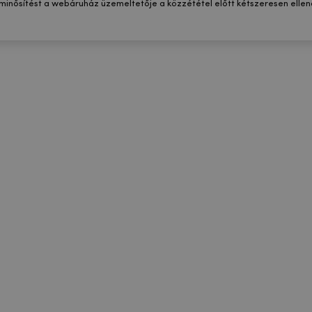
 minősítést a webáruház üzemeltetője a közzététel előtt kétszeresen ellenő