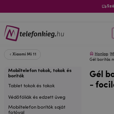
Szá
Honlap
/
Mo
Xiaomi Mi 11
Gél borítás 
Mobiltelefon tokok, tokok és
Gél b
borítók
- foci
Tablet tokok és tokok
Védőfóliák és edzett üveg
Mobiltelefon borítók saját
fotóval