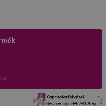
ermék
ához
.
Kapcsolatfelvétel
Hívjon és írjon H-P 7-13.30-ig