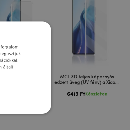
 forgalom
megosztjuk
mációkkal,
 általi
 teljes képernyő
MCL 3D teljes képernyős
eg (UV fény) Xiaomi
edzett üveg (UV fény) a Xiaomi
i 11 Ultra számára
Mi 11-hez
3 Ft
6413 Ft
Készleten
Készleten