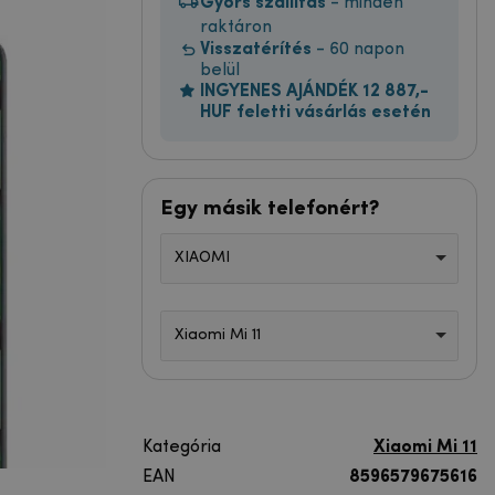
Gyors szállítás
- minden
raktáron
Visszatérítés
- 60 napon
belül
INGYENES AJÁNDÉK 12 887,-
HUF feletti vásárlás esetén
Egy másik telefonért?
XIAOMI
Xiaomi Mi 11
Kategória
Xiaomi Mi 11
EAN
8596579675616