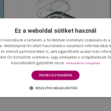
Ez a weboldal sütiket használ
at használunk a tartalom, a hirdetések személyre szabására és a
e. Webhelyünk Ön általi használatára vonatkozó információkat 
 és elemző partnereinkkel is, akik egyesíthetik azokat más infor
ket Ön biztosított számukra, vagy amelyeket a szolgáltatásaik Ön
használatából gyűjtöttek össze.
Adatvédelmi irányelvek
yő edzett
IMK edzett üvegből készült
AMS 3D
11-hez
kamera lencse a Xiaomi Mi 11-
edzett üv
ÖSSZES ELFOGADÁSA
en
Mi 11/M
1781 Ft
641
eten
Készleten
RÉSZLETEK MEGJELENÍTÉSE