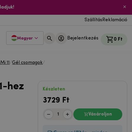
ladjuk!
Szállítás
Reklamáció
Bejelentkezés
Magyar
0 Ft
Mi 11
/
Gél csomagok
/
1-hez
Készleten
3729
Ft
Vásároljon