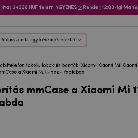
llítás 24000 HUF felett INGYENES
Rendelj 12:00-ig! Ma fe
Válasszon ki egy készülék márkát
biltelefon tokok, tokok és borítók
/
Xiaomi
/
Xiaomi Mi
/
Xiaomi 
mmCase a Xiaomi Mi 11-hez - focilabda
orítás mmCase a Xiaomi Mi 1
labda