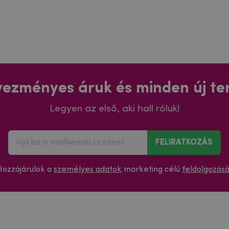
ezményes áruk és minden új t
Legyen az első, aki hall róluk!
FELIRATKOZÁS
Hozzájárulok a
személyes adatok
marketing célú
feldolgozás