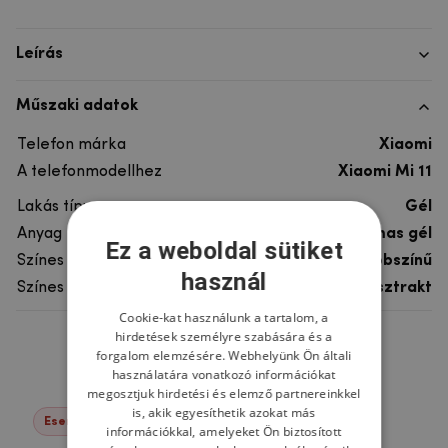
Leírás
Műszaki adatok
Telefon márka
Xiaomi
A telefonmodellhez
Xiaomi Mi 11
Lakás típusa
Gél
Anyag
rugalmas gél
Ez a weboldal sütiket
Színes
többszínű
használ
Színes motívum
Absztrakt
Cookie-kat használunk a tartalom, a
hirdetések személyre szabására és a
Ne felejtsd el
forgalom elemzésére. Webhelyünk Ön általi
használatára vonatkozó információkat
megosztjuk hirdetési és elemző partnereinkkel
is, akik egyesíthetik azokat más
Események -22%
információkkal, amelyeket Ön biztosított