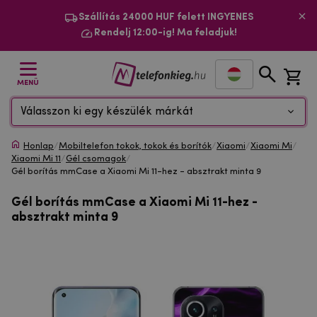
Szállítás 24000 HUF felett INGYENES
Rendelj 12:00-ig! Ma feladjuk!
MENÜ
Válasszon ki egy készülék márkát
Honlap
/
Mobiltelefon tokok, tokok és borítók
/
Xiaomi
/
Xiaomi Mi
/
Xiaomi Mi 11
/
Gél csomagok
/
Gél borítás mmCase a Xiaomi Mi 11-hez - absztrakt minta 9
Gél borítás mmCase a Xiaomi Mi 11-hez -
absztrakt minta 9