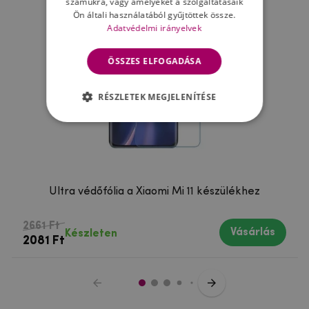
számukra, vagy amelyeket a szolgáltatásaik
Ön általi használatából gyűjtöttek össze.
Adatvédelmi irányelvek
ÖSSZES ELFOGADÁSA
RÉSZLETEK MEGJELENÍTÉSE
Ultra védőfólia a Xiaomi Mi 11 készülékhez
2661 Ft
Vásárlás
Készleten
2081 Ft