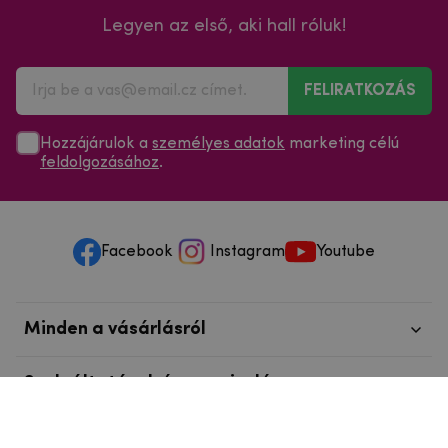
Legyen az első, aki hall róluk!
FELIRATKOZÁS
Hozzájárulok a
személyes adatok
marketing célú
feldolgozásához
.
Facebook
Instagram
Youtube
Minden a vásárlásról
Szolgáltatások és szervizelés
Szerzői jog © 2025
mpouzdra.hu