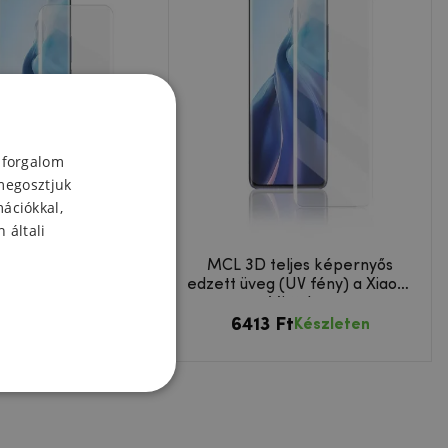
 forgalom
megosztjuk
mációkkal,
 általi
 teljes képernyő
MCL 3D teljes képernyős
eg (UV fény) Xiaomi
edzett üveg (UV fény) a Xiaomi
i 11 Ultra számára
Mi 11-hez
3 Ft
6413 Ft
Készleten
Készleten