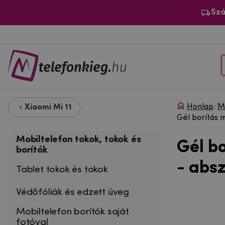
Szá
Honlap
/
Mo
Xiaomi Mi 11
Gél borítás 
Mobiltelefon tokok, tokok és
Gél b
borítók
- abs
Tablet tokok és tokok
Védőfóliák és edzett üveg
Mobiltelefon borítók saját
fotóval