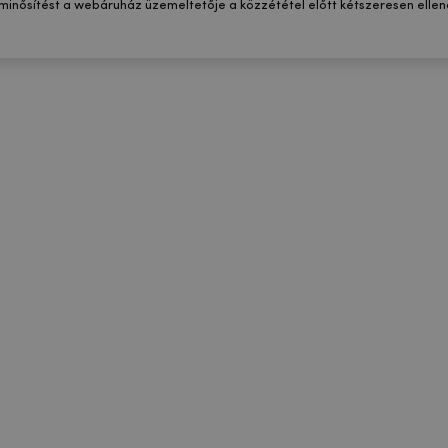
 minősítést a webáruház üzemeltetője a közzététel előtt kétszeresen ellenő