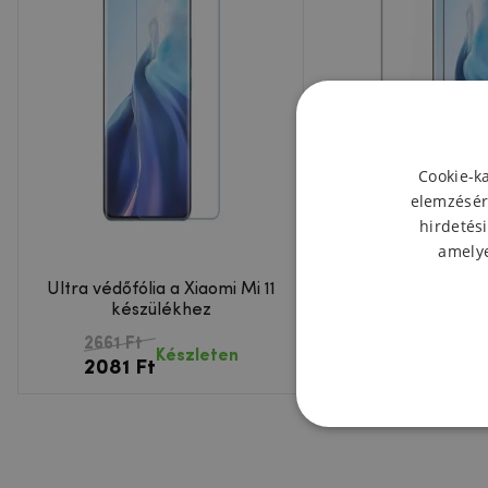
Cookie-k
elemzésér
hirdetési
amelye
Ultra védőfólia a Xiaomi Mi 11
DUX teljes képern
készülékhez
üveg Xiaomi Mi 
2661 Ft
4632 Ft
Készl
Készleten
2081 Ft