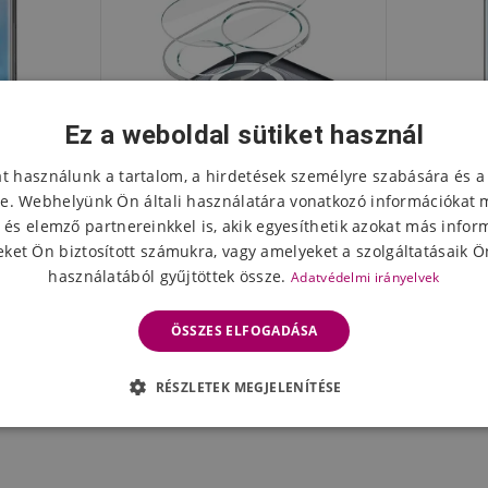
Ez a weboldal sütiket használ
at használunk a tartalom, a hirdetések személyre szabására és a
e. Webhelyünk Ön általi használatára vonatkozó információkat 
 és elemző partnereinkkel is, akik egyesíthetik azokat más infor
ket Ön biztosított számukra, vagy amelyeket a szolgáltatásaik Ön
használatából gyűjtöttek össze.
Adatvédelmi irányelvek
yő edzett
IMK edzett üvegből készült
AMS 3D
11-hez
kamera lencse a Xiaomi Mi 11-
edzett üv
ÖSSZES ELFOGADÁSA
en
Mi 11/M
1781 Ft
641
eten
Készleten
RÉSZLETEK MEGJELENÍTÉSE