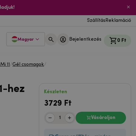
ladjuk!
Szállítás
Reklamáció
Bejelentkezés
Magyar
0 Ft
Mi 11
/
Gél csomagok
/
1-hez
Készleten
3729
Ft
Vásároljon