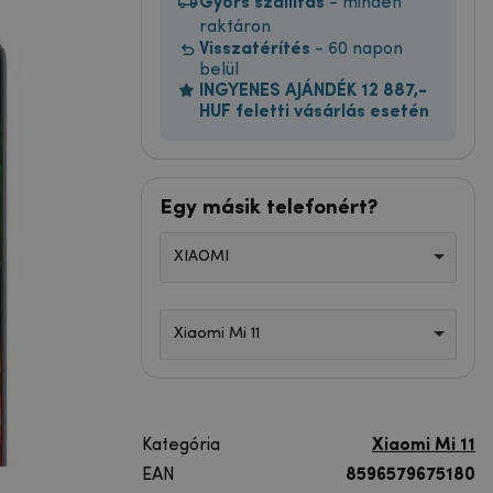
Gyors szállítás
- minden
raktáron
Visszatérítés
- 60 napon
belül
INGYENES AJÁNDÉK 12 887,-
HUF feletti vásárlás esetén
Egy másik telefonért?
XIAOMI
Xiaomi Mi 11
Kategória
Xiaomi Mi 11
EAN
8596579675180