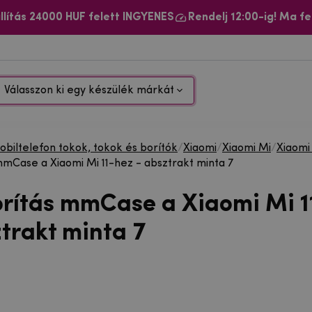
llítás 24000 HUF felett INGYENES
Rendelj 12:00-ig! Ma fe
Válasszon ki egy készülék márkát
biltelefon tokok, tokok és borítók
/
Xiaomi
/
Xiaomi Mi
/
Xiaomi 
mmCase a Xiaomi Mi 11-hez - absztrakt minta 7
orítás mmCase a Xiaomi Mi 1
ztrakt minta 7