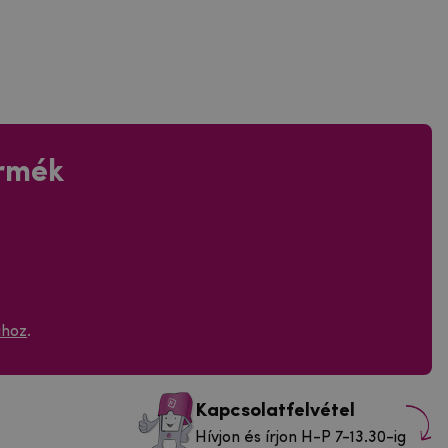
ermék
ához
.
Kapcsolatfelvétel
Hívjon és írjon H-P 7-13.30-ig