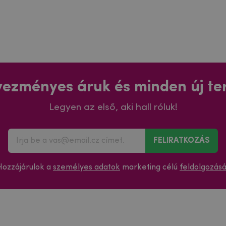
ezményes áruk és minden új t
Legyen az első, aki hall róluk!
FELIRATKOZÁS
Hozzájárulok a
személyes adatok
marketing célú
feldolgozás